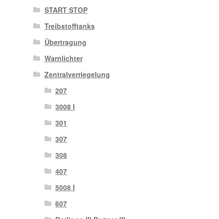
START STOP
Treibstofftanks
Übertragung
Warnlichter
Zentralverriegelung
207
3008 I
301
307
308
407
5008 I
607