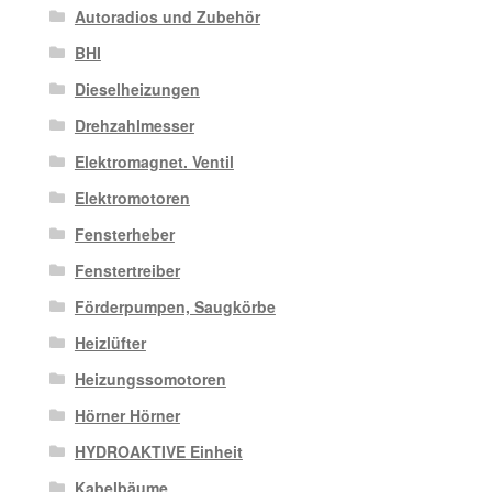
Autoradios und Zubehör
BHI
Dieselheizungen
Drehzahlmesser
Elektromagnet. Ventil
Elektromotoren
Fensterheber
Fenstertreiber
Förderpumpen, Saugkörbe
Heizlüfter
Heizungssomotoren
Hörner Hörner
HYDROAKTIVE Einheit
Kabelbäume