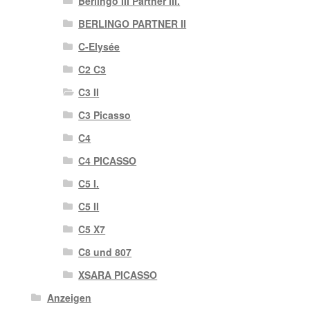
Berlingo III Partner III.
BERLINGO PARTNER II
C-Elysée
C2 C3
C3 II
C3 Picasso
C4
C4 PICASSO
C5 I.
C5 II
C5 X7
C8 und 807
XSARA PICASSO
Anzeigen