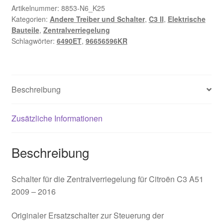
C3
Artikelnummer:
8853-N6_K25
Kategorien:
Andere Treiber und Schalter
,
C3 II
,
Elektrische
II
Bauteile
,
Zentralverriegelung
96656596KR
Schlagwörter:
6490ET
,
96656596KR
6490ET
Menge
Beschreibung
Zusätzliche Informationen
Beschreibung
Schalter für die Zentralverriegelung für Citroën C3 A51
2009 – 2016
Originaler Ersatzschalter zur Steuerung der