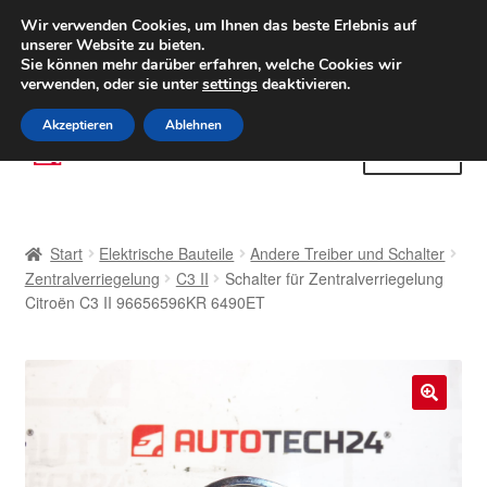
LIEFERUNG ab 6 EUR
Wir verwenden Cookies, um Ihnen das beste Erlebnis auf
unserer Website zu bieten.
Weltweiter Versand
Sie können mehr darüber erfahren, welche Cookies wir
verwenden, oder sie unter
settings
deaktivieren.
(800) 500 564
Mo-Fr 9-16 Uhr
Akzeptieren
Ablehnen
Zur
Zum
Menü
Navigation
Inhalt
springen
springen
Start
Start
Elektrische Bauteile
Andere Treiber und Schalter
AGB
Zentralverriegelung
C3 II
Schalter für Zentralverriegelung
Citroën C3 II 96656596KR 6490ET
Beschwerden
Beschwerdeordnung
🔍
Datenschutz-Bestimmungen