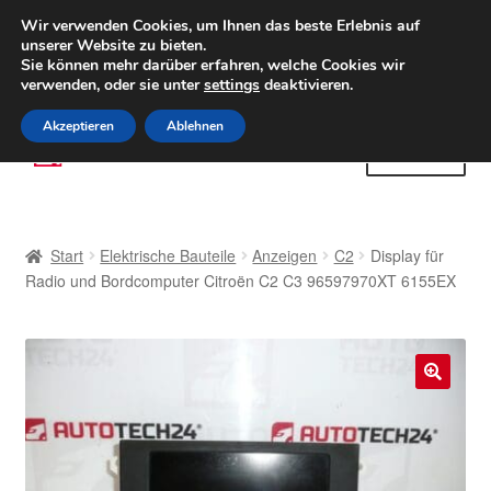
LIEFERUNG ab 6 EUR
Wir verwenden Cookies, um Ihnen das beste Erlebnis auf
unserer Website zu bieten.
Weltweiter Versand
Sie können mehr darüber erfahren, welche Cookies wir
verwenden, oder sie unter
settings
deaktivieren.
(800) 500 564
Mo-Fr 9-16 Uhr
Akzeptieren
Ablehnen
Zur
Zum
Menü
Navigation
Inhalt
springen
springen
Start
Start
Elektrische Bauteile
Anzeigen
C2
Display für
AGB
Radio und Bordcomputer Citroën C2 C3 96597970XT 6155EX
Beschwerden
Beschwerdeordnung
🔍
Datenschutz-Bestimmungen