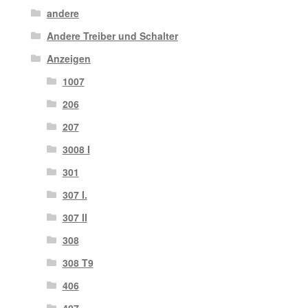
andere
Andere Treiber und Schalter
Anzeigen
1007
206
207
3008 I
301
307 I.
307 II
308
308 T9
406
407