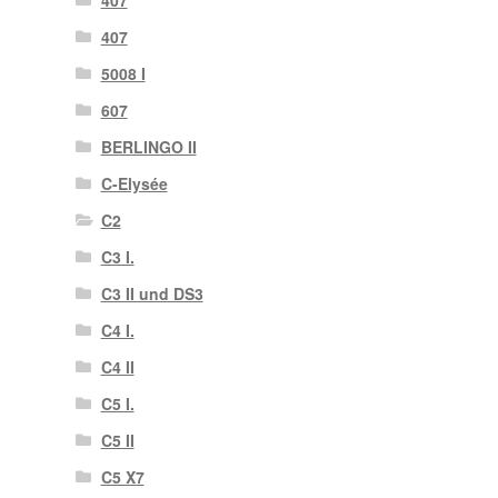
407
5008 I
607
BERLINGO II
C-Elysée
C2
C3 I.
C3 II und DS3
C4 I.
C4 II
C5 I.
C5 II
C5 X7