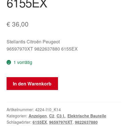
6155EX
€
36,00
Stellantis Citroën Peugeot
96597970XT 9822637880 6155EX
1 vorrätig
Display
In den Warenkorb
für
Radio
und
Bordcomputer
Artikelnummer:
4224-I10_K14
Kategorien:
Anzeigen
,
C2
,
C3 I.
,
Elektrische Bauteile
Citroën
Schlagwörter:
6155EX
,
96597970XT
,
9822637880
C2