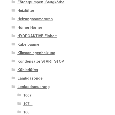
Förderpumpen, Saugkörbe
Heizlüfter
Heizungssomotoren
Hörner Hörner
HYDROAKTIVE Einheit
Kabelbäume
Klimaanlagenheizung
Kondensator START STOP
Kühlerlüfter
Lambdasonde
Lenkradsteuerung
1007
107 I.
108