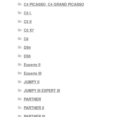
C4 PICASSO, C4 GRAND PICASSO
C5 I.
C5 II
C5 X7
C8
DS4
DS5
Experte II
Experte III
JUMPY II
JUMPY III EXPERT III
PARTNER
PARTNER II
PARTNER III