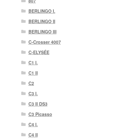
807
BERLINGO I.
BERLINGO II
BERLINGO III
C-Crosser 4007
C-ELYSÉE
C1 I.
C1 II
C2
C3 I.
C3 II DS3
C3 Picasso
C4 I.
C4 II