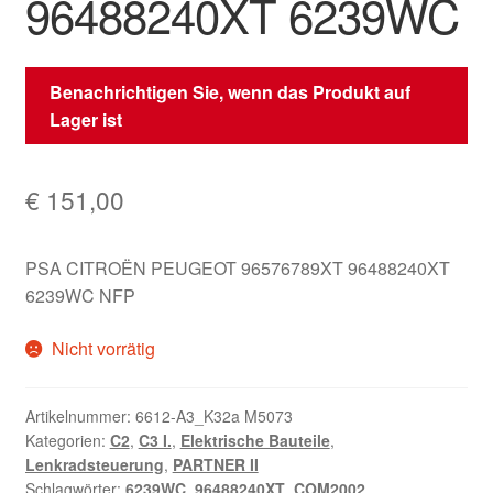
96488240XT 6239WC
Benachrichtigen Sie, wenn das Produkt auf
Lager ist
€
151,00
PSA CITROËN PEUGEOT 96576789XT 96488240XT
6239WC NFP
Nicht vorrätig
Artikelnummer:
6612-A3_K32a M5073
Kategorien:
C2
,
C3 I.
,
Elektrische Bauteile
,
Lenkradsteuerung
,
PARTNER II
Schlagwörter:
6239WC
,
96488240XT
,
COM2002