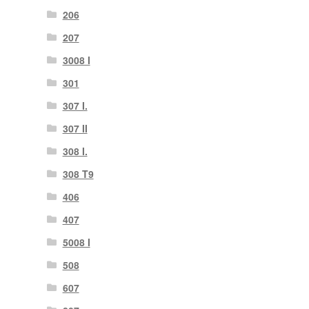
206
207
3008 I
301
307 I.
307 II
308 I.
308 T9
406
407
5008 I
508
607