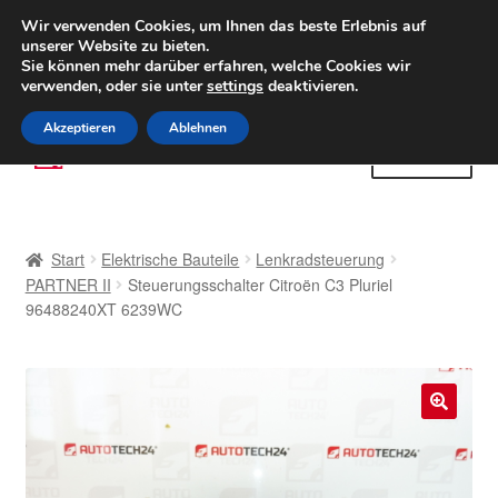
LIEFERUNG ab 6 EUR
Wir verwenden Cookies, um Ihnen das beste Erlebnis auf
unserer Website zu bieten.
Weltweiter Versand
Sie können mehr darüber erfahren, welche Cookies wir
verwenden, oder sie unter
settings
deaktivieren.
(800) 500 564
Mo-Fr 9-16 Uhr
Akzeptieren
Ablehnen
Zur
Zum
Menü
Navigation
Inhalt
springen
springen
Start
Start
Elektrische Bauteile
Lenkradsteuerung
AGB
PARTNER II
Steuerungsschalter Citroën C3 Pluriel
96488240XT 6239WC
Beschwerden
Beschwerdeordnung
🔍
Datenschutz-Bestimmungen