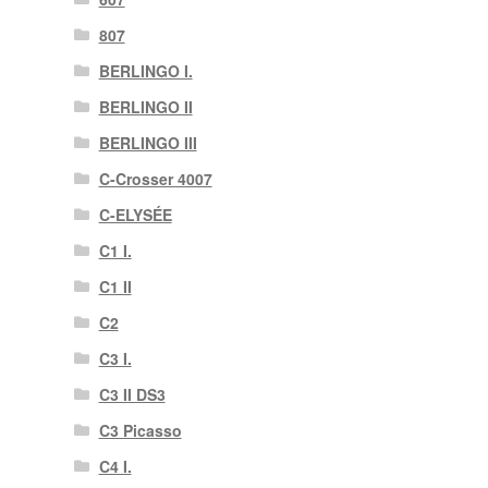
807
BERLINGO I.
BERLINGO II
BERLINGO III
C-Crosser 4007
C-ELYSÉE
C1 I.
C1 II
C2
C3 I.
C3 II DS3
C3 Picasso
C4 I.