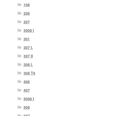
108
206
207
3008 I
301
307 I.
307 II
308 I.
308 T9
406
407
5008 I
508
607