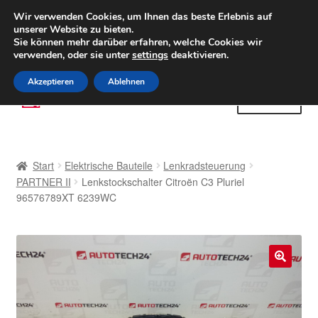
LIEFERUNG ab 6 EUR
Wir verwenden Cookies, um Ihnen das beste Erlebnis auf
unserer Website zu bieten.
Weltweiter Versand
Sie können mehr darüber erfahren, welche Cookies wir
verwenden, oder sie unter
settings
deaktivieren.
(800) 500 564
Mo-Fr 9-16 Uhr
Akzeptieren
Ablehnen
Zur
Zum
Menü
Navigation
Inhalt
springen
springen
Start
Start
Elektrische Bauteile
Lenkradsteuerung
AGB
PARTNER II
Lenkstockschalter Citroën C3 Pluriel
96576789XT 6239WC
Beschwerden
Beschwerdeordnung
🔍
Datenschutz-Bestimmungen