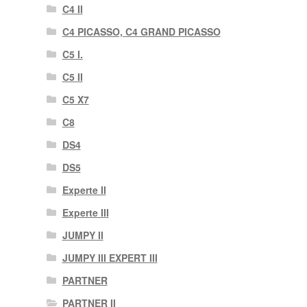
C4 II
C4 PICASSO, C4 GRAND PICASSO
C5 I.
C5 II
C5 X7
C8
DS4
DS5
Experte II
Experte III
JUMPY II
JUMPY III EXPERT III
PARTNER
PARTNER II