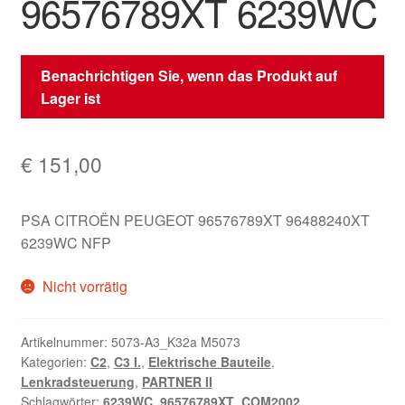
96576789XT 6239WC
Benachrichtigen Sie, wenn das Produkt auf
Lager ist
€
151,00
PSA CITROËN PEUGEOT 96576789XT 96488240XT
6239WC NFP
Nicht vorrätig
Artikelnummer:
5073-A3_K32a M5073
Kategorien:
C2
,
C3 I.
,
Elektrische Bauteile
,
Lenkradsteuerung
,
PARTNER II
Schlagwörter:
6239WC
,
96576789XT
,
COM2002