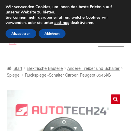
LIEFERUNG ab 6 EUR
Wir verwenden Cookies, um Ihnen das beste Erlebnis auf
unserer Website zu bieten.
Weltweiter Versand
Sie können mehr darüber erfahren, welche Cookies wir
verwenden, oder sie unter
settings
deaktivieren.
(800) 500 564
Mo-Fr 9-16 Uhr
Akzeptieren
Ablehnen
Zur
Zum
Menü
Navigation
Inhalt
springen
springen
Start
Start
Elektrische Bauteile
Andere Treiber und Schalter
AGB
Spiegel
Rückspiegel-Schalter Citroën Peugeot 6545KS
Beschwerden
Beschwerdeordnung
🔍
Datenschutz-Bestimmungen