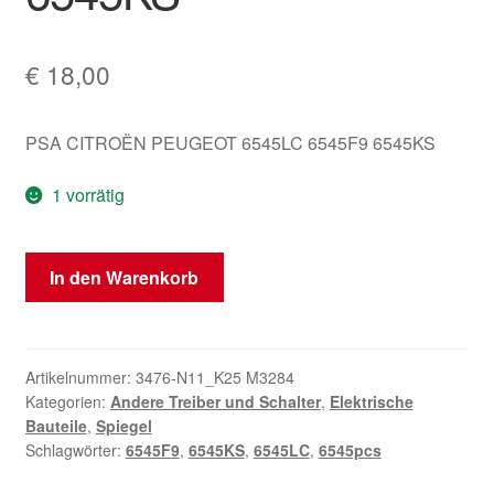
€
18,00
PSA CITROËN PEUGEOT 6545LC 6545F9 6545KS
1 vorrätig
Rückspiegel-
In den Warenkorb
Schalter
Citroën
Peugeot
6545KS
Artikelnummer:
3476-N11_K25 M3284
Kategorien:
Andere Treiber und Schalter
,
Elektrische
Menge
Bauteile
,
Spiegel
Schlagwörter:
6545F9
,
6545KS
,
6545LC
,
6545pcs