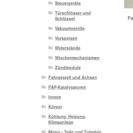
Steuergeräte
Türschlösser und
Fe
Schlüssel
Vakuumventile
Vorspeisen
Widerstände
Wischermechanismen
Zündmodule
Fahrgestell und Achsen
FAP-Katalysatoren
Innere
Körper
Kühlung, Heizung,
Klimaanlage
Motor - Teile und Zubehör