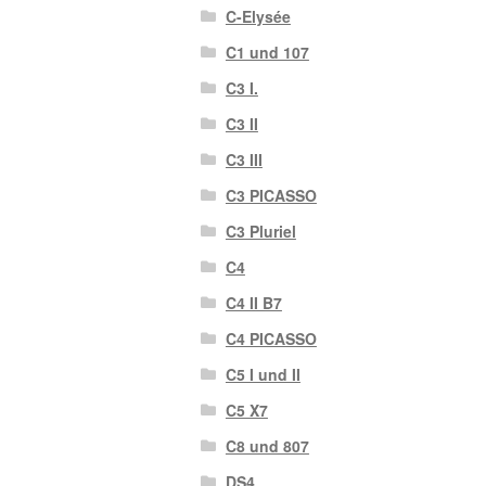
C-Elysée
C1 und 107
C3 I.
C3 II
C3 III
C3 PICASSO
C3 Pluriel
C4
C4 II B7
C4 PICASSO
C5 I und II
C5 X7
C8 und 807
DS4