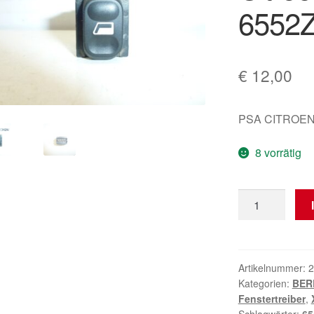
6552
€
12,00
PSA CITROEN
8 vorrätig
Fensterheber
Schalter
Citroën
Peugeot
6552Z7
Artikelnummer:
2
Kategorien:
BERL
Menge
Fenstertreiber
,