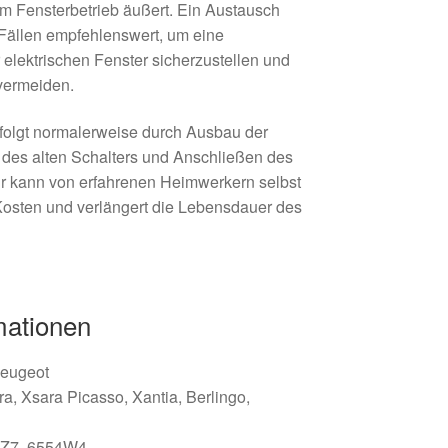
m Fensterbetrieb äußert. Ein Austausch
n Fällen empfehlenswert, um eine
elektrischen Fenster sicherzustellen und
vermeiden.
rfolgt normalerweise durch Ausbau der
des alten Schalters und Anschließen des
ur kann von erfahrenen Heimwerkern selbst
Kosten und verlängert die Lebensdauer des
mationen
Peugeot
a, Xsara Picasso, Xantia, Berlingo,
Z7, 6554W4