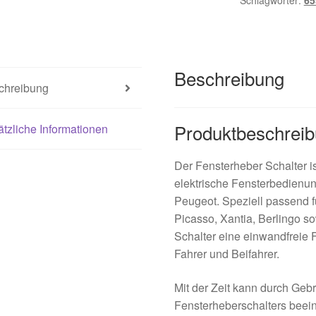
Schlagwörter:
65
Beschreibung
chreibung
Produktbeschrei
tzliche Informationen
Der Fensterheber Schalter ist
elektrische Fensterbedienu
Peugeot. Speziell passend f
Picasso, Xantia, Berlingo so
Schalter eine einwandfreie 
Fahrer und Beifahrer.
Mit der Zeit kann durch Ge
Fensterheberschalters beein