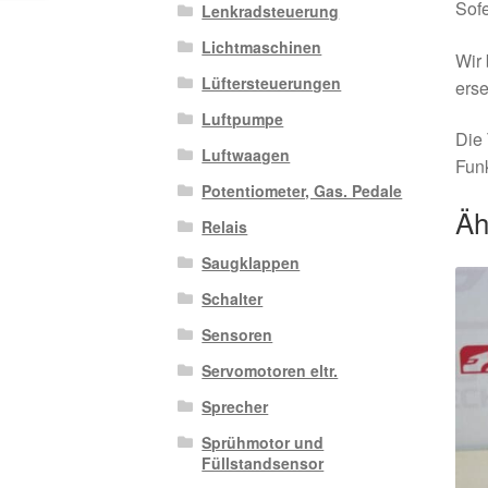
Sofe
Lenkradsteuerung
Lichtmaschinen
Wir 
Lüftersteuerungen
erse
Luftpumpe
Die 
Luftwaagen
Funk
Potentiometer, Gas. Pedale
Äh
Relais
Saugklappen
Schalter
Sensoren
Servomotoren eltr.
Sprecher
Sprühmotor und
Füllstandsensor