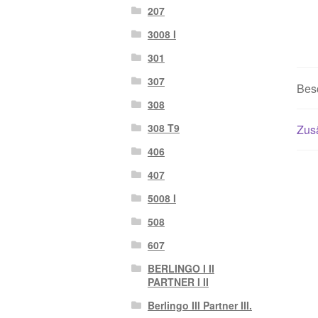
207
3008 I
301
307
Bes
308
308 T9
Zusä
406
407
5008 I
508
607
BERLINGO I II
PARTNER I II
Berlingo III Partner III.