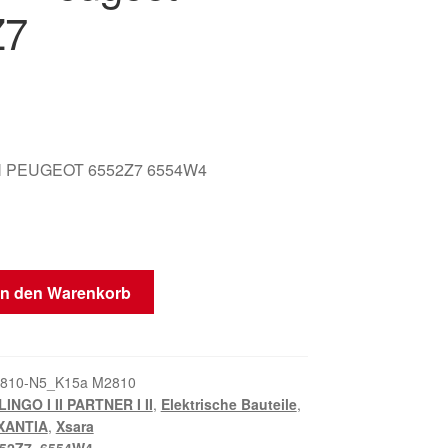
Z7
 PEUGEOT 6552Z7 6554W4
In den Warenkorb
810-N5_K15a M2810
INGO I II PARTNER I II
,
Elektrische Bauteile
,
XANTIA
,
Xsara