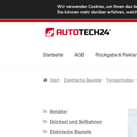
LIEFERUNG ab 
Wir verwenden Cookies, um Ihnen das bes
Sie können mehr darüber erfahren, welch
Zur
Zum
Navigation
Inhalt
springen
springen
Startseite
AGB
Rückgabe & Rekla
Start
AGB
Beschwerden
Beschwerdeordnu
Start
Elektrische Bauteile
Fenstertreiber
Mein Konto
Über uns
Warenkorb
Weltweite
Behälter
Deichsel und Seilbahnen
Elektrische Bauteile