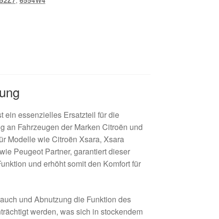
52Z7
,
6554W4
bung
 ein essenzielles Ersatzteil für die
ng an Fahrzeugen der Marken Citroën und
ür Modelle wie Citroën Xsara, Xsara
wie Peugeot Partner, garantiert dieser
Funktion und erhöht somit den Komfort für
brauch und Abnutzung die Funktion des
trächtigt werden, was sich in stockendem