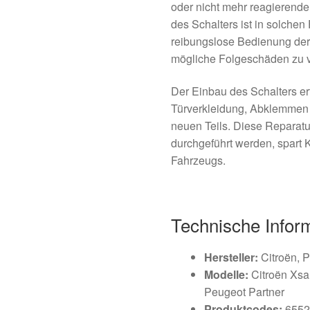
oder nicht mehr reagierende
des Schalters ist in solche
reibungslose Bedienung der 
mögliche Folgeschäden zu 
Der Einbau des Schalters e
Türverkleidung, Abklemmen 
neuen Teils. Diese Reparat
durchgeführt werden, spart 
Fahrzeugs.
Technische Infor
Hersteller:
Citroën, 
Modelle:
Citroën Xsar
Peugeot Partner
Produktcodes:
6552