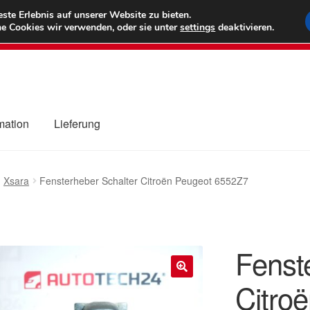
6 EUR
Wel
te Erlebnis auf unserer Website zu bieten.
e Cookies wir verwenden, oder sie unter
settings
deaktivieren.
(800) 500
mation
Lieferung
ng
Datenschutz-Bestimmungen
Impressum
Kasse
Kontakt
Liefe
Xsara
Fensterheber Schalter Citroën Peugeot 6552Z7
r Versand
Zahlungen
Fenst
Citro
🔍