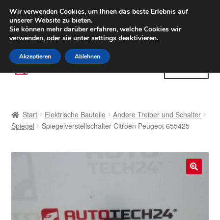
LIEFERUNG ab 6 EUR
Wir verwenden Cookies, um Ihnen das beste Erlebnis auf
unserer Website zu bieten.
Weltweiter Versand
Sie können mehr darüber erfahren, welche Cookies wir
verwenden, oder sie unter
settings
deaktivieren.
(800) 500 564
Mo-Fr 9-16 Uhr
Akzeptieren
Ablehnen
Zur
Zum
Menü
Navigation
Inhalt
springen
springen
Start
Start
Elektrische Bauteile
Andere Treiber und Schalter
AGB
Spiegel
Spiegelverstellschalter Citroën Peugeot 655425
Beschwerden
Beschwerdeordnung
🔍
Datenschutz-Bestimmungen