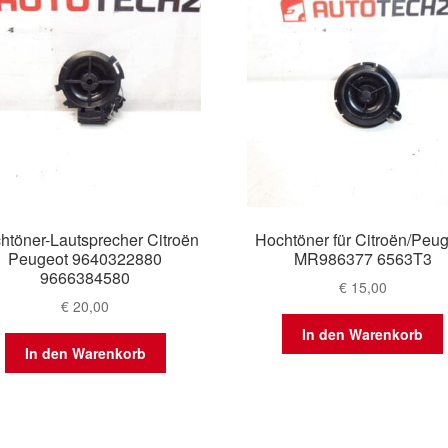
htöner-Lautsprecher Citroën
Hochtöner für Citroën/Peu
Peugeot 9640322880
MR986377 6563T3
9666384580
€
15,00
€
20,00
In den Warenkorb
In den Warenkorb