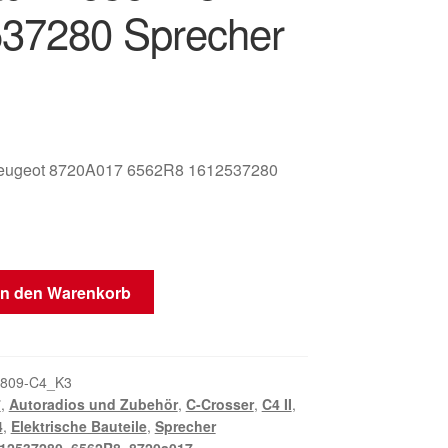
37280 Sprecher
Peugeot 8720A017 6562R8 1612537280
In den Warenkorb
809-C4_K3
7
,
Autoradios und Zubehör
,
C-Crosser
,
C4 II
,
4
,
Elektrische Bauteile
,
Sprecher