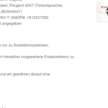
osser; Peugeot 4007 (Türlautsprecher,
„Multivision“)
A017; 6562R8; 1612537280
ht angegeben
 nur zu Illustrationszwecken.
om Hersteller vorgesehene Ersatzreferenz zu
 und wir gewähren darauf eine