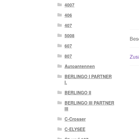
4007
406
407
5008
Bes
607
807
Zusä
Autoantennen
BERLINGO I PARTNER
I.
BERLINGO II
BERLINGO III PARTNER
III
C-Crosser
C-ELYSEE