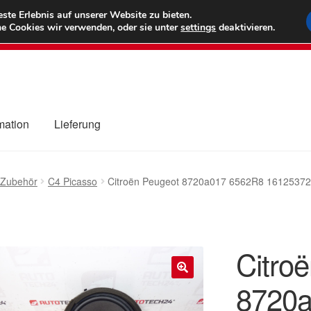
6 EUR
Wel
te Erlebnis auf unserer Website zu bieten.
e Cookies wir verwenden, oder sie unter
settings
deaktivieren.
(800) 500
mation
Lieferung
ng
Datenschutz-Bestimmungen
Impressum
Kasse
Kontakt
Liefe
 Zubehör
C4 Picasso
Citroën Peugeot 8720a017 6562R8 16125372
r Versand
Zahlungen
Citro
8720
🔍