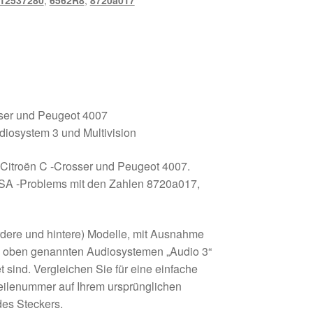
12537280
,
6562R8
,
8720a017
sser und Peugeot 4007
diosystem 3 und Multivision
r Citroën C -Crosser und Peugeot 4007.
 PSA -Problems mit den Zahlen 8720a017,
ordere und hintere) Modelle, mit Ausnahme
n oben genannten Audiosystemen „Audio 3“
t sind. Vergleichen Sie für eine einfache
Teilenummer auf Ihrem ursprünglichen
des Steckers.