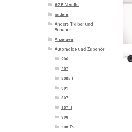
AGR-Ventile
andere
Andere Treiber und
Schalter
Anzeigen
Autoradios und Zubehör
206
207
3008 I
301
307 I.
307 II
308
308 T9