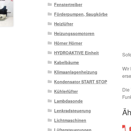
Fenstertreiber
Förderpumpen, Saugkörbe
Heizlüfter
Heizungssomotoren
Hörner Hörner
HYDROAKTIVE Einheit
Sofe
Kabelbäume
Wir 
Klimaanlagenheizung
erse
Kondensator START STOP
Die 
Kühlerlüfter
Funk
Lambdasonde
Äh
Lenkradsteuerung
Lichtmaschinen
Lüftersteuerungen