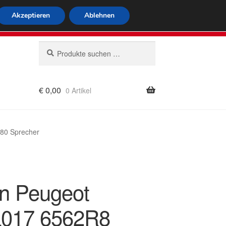
tweiter Versand
Akzeptieren
Ablehnen
 564
Mo-Fr 9-16 Uhr
Suchen
Suchen
nach:
€
0,00
0 Artikel
rung
80 Sprecher
ën Peugeot
a017 6562R8