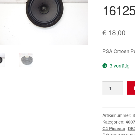
16125
€
18,00
PSA Citroën 
3 vorrätig
Citroën
Peugeot
8720a017
6562R8
1612537280
Artikelnummer:
8
Kategorien:
400
Sprecher
C4 Picasso
,
DS
Menge