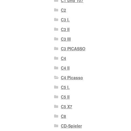
C1 und 107
C2
C3 I.
C3 II
C3 III
C3 PICASSO
C4
C4 II
C4 Picasso
C5 I.
C5 II
C5 X7
C8
CD-Spieler