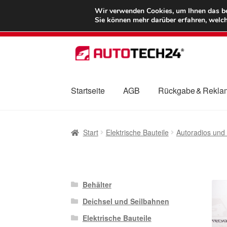
LIEFERUNG ab 
Wir verwenden Cookies, um Ihnen das bes
Sie können mehr darüber erfahren, welch
Zur
Zum
Navigation
Inhalt
springen
springen
Startseite
AGB
Rückgabe & Rekla
Start
AGB
Beschwerden
Beschwerdeordnu
Start
Elektrische Bauteile
Autoradios und
Mein Konto
Über uns
Warenkorb
Weltweite
Behälter
Deichsel und Seilbahnen
Elektrische Bauteile