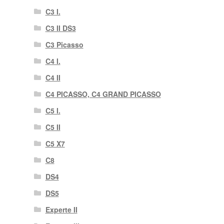
C3 I.
C3 II DS3
C3 Picasso
C4 I.
C4 II
C4 PICASSO, C4 GRAND PICASSO
C5 I.
C5 II
C5 X7
C8
DS4
DS5
Experte II