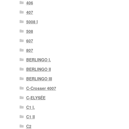
406
407
5008 I
508
607
807
BERLINGO I.
BERLINGO II
BERLINGO III
C-Crosser 4007
C-ELYSÉE
C1 I.
C1 II
C2