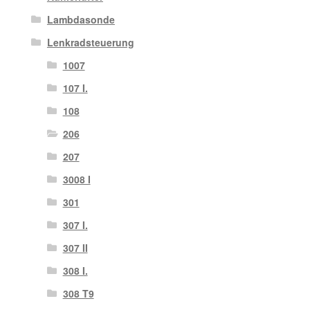
Lambdasonde
Lenkradsteuerung
1007
107 I.
108
206
207
3008 I
301
307 I.
307 II
308 I.
308 T9