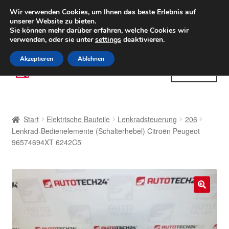
LIEFERUNG ab 6 EUR
Wir verwenden Cookies, um Ihnen das beste Erlebnis auf
unserer Website zu bieten.
Weltweiter Versand
Sie können mehr darüber erfahren, welche Cookies wir
verwenden, oder sie unter
settings
deaktivieren.
(800) 500 564
Mo-Fr 9-16 Uhr
Akzeptieren
Ablehnen
Zur
Zum
Menü
Navigation
Inhalt
springen
springen
Start
Start
Elektrische Bauteile
Lenkradsteuerung
206
AGB
Lenkrad-Bedienelemente (Schalterhebel) Citroën Peugeot
96574694XT 6242C5
Beschwerden
Beschwerdeordnung
🔍
Datenschutz-Bestimmungen