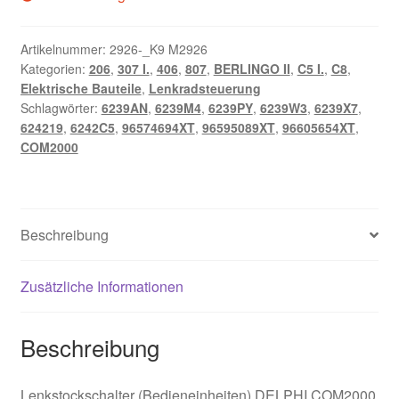
Artikelnummer:
2926-_K9 M2926
Kategorien:
206
,
307 I.
,
406
,
807
,
BERLINGO II
,
C5 I.
,
C8
,
Elektrische Bauteile
,
Lenkradsteuerung
Schlagwörter:
6239AN
,
6239M4
,
6239PY
,
6239W3
,
6239X7
,
624219
,
6242C5
,
96574694XT
,
96595089XT
,
96605654XT
,
COM2000
Beschreibung
Zusätzliche Informationen
Beschreibung
Lenkstockschalter (Bedieneinheiten) DELPHI COM2000