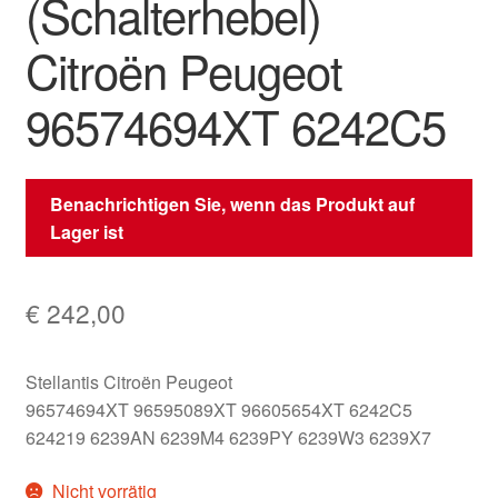
(Schalterhebel)
Citroën Peugeot
96574694XT 6242C5
Benachrichtigen Sie, wenn das Produkt auf
Lager ist
€
242,00
Stellantis Citroën Peugeot
96574694XT 96595089XT 96605654XT 6242C5
624219 6239AN 6239M4 6239PY 6239W3 6239X7
Nicht vorrätig