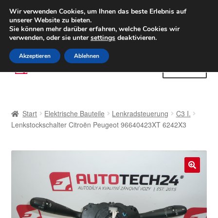
LIEFERUNG ab 6 EUR
Wir verwenden Cookies, um Ihnen das beste Erlebnis auf
unserer Website zu bieten.
Weltweiter Versand
Sie können mehr darüber erfahren, welche Cookies wir
verwenden, oder sie unter
settings
deaktivieren.
(800) 500 564
Mo-Fr 9-16 Uhr
Akzeptieren
Ablehnen
Zur
Zum
Menü
Navigation
Inhalt
springen
springen
Start
Start
Elektrische Bauteile
Lenkradsteuerung
C3 I.
AGB
Lenkstockschalter Citroën Peugeot 96640423XT 6242X3
Beschwerden
Beschwerdeordnung
🔍
Datenschutz-Bestimmungen