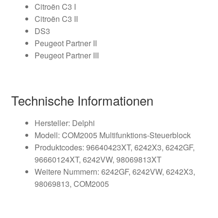
Citroën C3 I
Citroën C3 II
DS3
Peugeot Partner II
Peugeot Partner III
Technische Informationen
Hersteller: Delphi
Modell: COM2005 Multifunktions-Steuerblock
Produktcodes: 96640423XT, 6242X3, 6242GF,
96660124XT, 6242VW, 98069813XT
Weitere Nummern: 6242GF, 6242VW, 6242X3,
98069813, COM2005