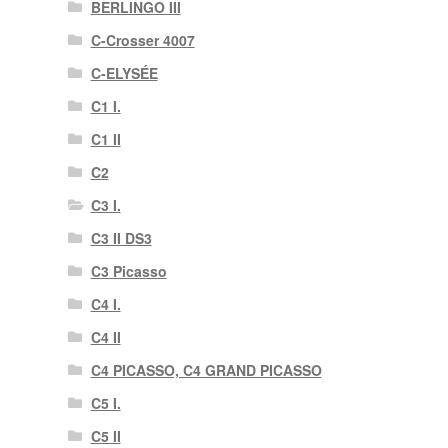
BERLINGO III
C-Crosser 4007
C-ELYSÉE
C1 I.
C1 II
C2
C3 I.
C3 II DS3
C3 Picasso
C4 I.
C4 II
C4 PICASSO, C4 GRAND PICASSO
C5 I.
C5 II