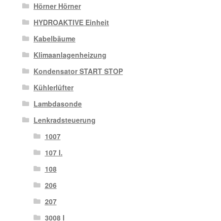
Hörner Hörner
HYDROAKTIVE Einheit
Kabelbäume
Klimaanlagenheizung
Kondensator START STOP
Kühlerlüfter
Lambdasonde
Lenkradsteuerung
1007
107 I.
108
206
207
3008 I