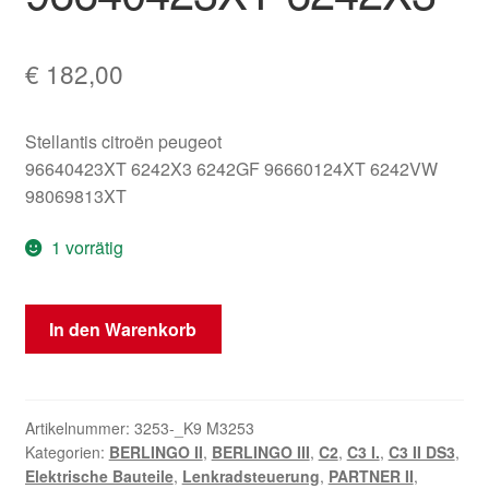
€
182,00
Stellantis citroën peugeot
96640423XT 6242X3 6242GF 96660124XT 6242VW
98069813XT
1 vorrätig
Lenkstockschalter
In den Warenkorb
Citroën
Peugeot
96640423XT
6242X3
Artikelnummer:
3253-_K9 M3253
Kategorien:
BERLINGO II
,
BERLINGO III
,
C2
,
C3 I.
,
C3 II DS3
,
Menge
Elektrische Bauteile
,
Lenkradsteuerung
,
PARTNER II
,