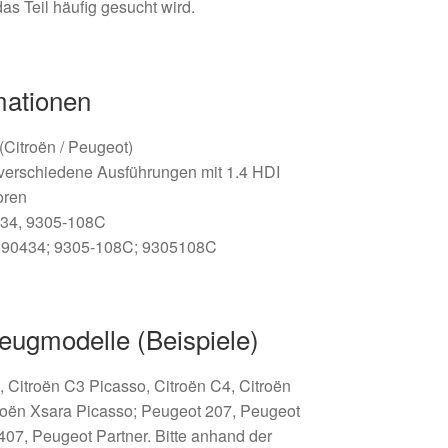
as Teil häufig gesucht wird.
mationen
 (Citroën / Peugeot)
 verschiedene Ausführungen mit 1.4 HDI
oren
34, 9305-108C
90434; 9305-108C; 9305108C
eugmodelle (Beispiele)
, Citroën C3 Picasso, Citroën C4, Citroën
troën Xsara Picasso; Peugeot 207, Peugeot
07, Peugeot Partner. Bitte anhand der