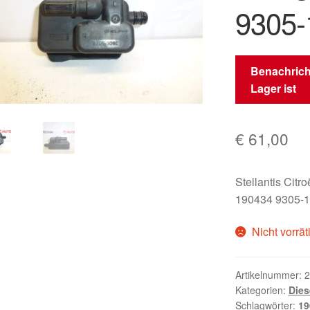
9305-
Benachrich
Lager ist
€
61,00
Stellantis Citr
190434 9305-
Nicht vorrät
Artikelnummer:
2
Kategorien:
Dies
Schlagwörter:
19