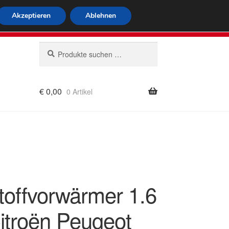
tweiter Versand
Akzeptieren
Ablehnen
 564
Mo-Fr 9-16 Uhr
Suchen
Suchen
nach:
€
0,00
0 Artikel
rung
toffvorwärmer 1.6
itroën Peugeot