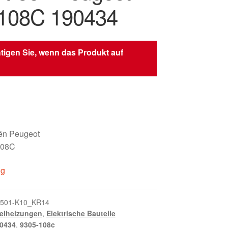
108C 190434
tigen Sie, wenn das Produkt auf
oën Peugeot
108C
ig
501-K10_KR14
elheizungen
,
Elektrische Bauteile
0434
,
9305-108c