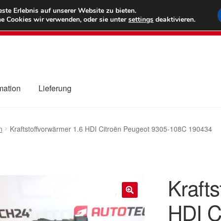
6 EUR
Wel
te Erlebnis auf unserer Website zu bieten.
e Cookies wir verwenden, oder sie unter
settings
deaktivieren.
(800) 500
mation
Lieferung
ng
Datenschutz-Bestimmungen
Impressum
Kasse
Kontakt
Liefe
n
Kraftstoffvorwärmer 1.6 HDI Citroën Peugeot 9305-108C 190434
r Versand
Zahlungen
Krafts
HDI C
🔍