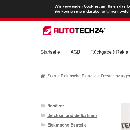
LIEFERUNG ab 
Wir verwenden Cookies, um Ihnen das bes
Sie können mehr darüber erfahren, welch
Zur
Zum
Navigation
Inhalt
springen
springen
Startseite
AGB
Rückgabe & Rekla
Start
AGB
Beschwerden
Beschwerdeordnu
Start
Elektrische Bauteile
Dieselheizunge
Mein Konto
Über uns
Warenkorb
Weltweite
Behälter
Deichsel und Seilbahnen
Elektrische Bauteile