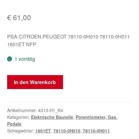
€
61,00
PSA CITROEN PEUGEOT 78110-0H010 78110-0H011
1601ET NFP
1 vorrätig
Gaspedal
In den Warenkorb
Citroën
Peugeot
78110-
0H010
Artikelnummer:
4313-H1_K4
Kategorien:
Elektrische Bauteile
,
Potentiometer, Gas.
78110-
Pedale
0H011
Schlagwörter:
1601ET
,
78110-0H010
,
78110-0H011
1601ET