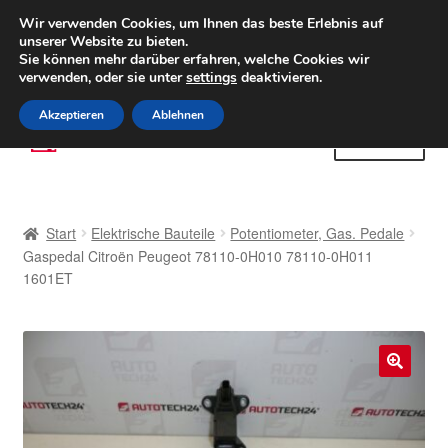
LIEFERUNG ab 6 EUR
Wir verwenden Cookies, um Ihnen das beste Erlebnis auf
unserer Website zu bieten.
Weltweiter Versand
Sie können mehr darüber erfahren, welche Cookies wir
verwenden, oder sie unter
settings
deaktivieren.
(800) 500 564
Mo-Fr 9-16 Uhr
Akzeptieren
Ablehnen
Zur
Zum
Menü
Navigation
Inhalt
springen
springen
Start
Start
Elektrische Bauteile
Potentiometer, Gas. Pedale
AGB
Gaspedal Citroën Peugeot 78110-0H010 78110-0H011
1601ET
Beschwerden
Beschwerdeordnung
🔍
Datenschutz-Bestimmungen