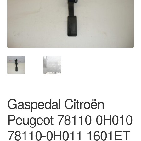
Impressum
Kasse
Kontakt
Lieferung
Mein Konto
Über uns
Gaspedal Citroën
Warenkorb
Peugeot 78110-0H010
Weltweiter Versand
78110-0H011 1601ET
Zahlungen