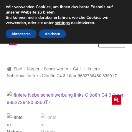
LIEFERUNG ab 6 EUR
Wir verwenden Cookies, um Ihnen das beste Erlebnis auf
unserer Website zu bieten.
Weltweiter Versand
Sie können mehr darüber erfahren, welche Cookies wir
verwenden, oder sie unter
settings
deaktivieren.
(800) 500 564
Mo-Fr 9-16 Uhr
Akzeptieren
Ablehnen
Zur
Zum
Menü
Navigation
Inhalt
springen
springen
Start
Start
Körper
Scheinwerfer
C4 I.
Hintere
AGB
Nebelleuchte links Citroën C4 3-Türer 9652736480 6350T7
Beschwerden
Beschwerdeordnung
🔍
Datenschutz-Bestimmungen