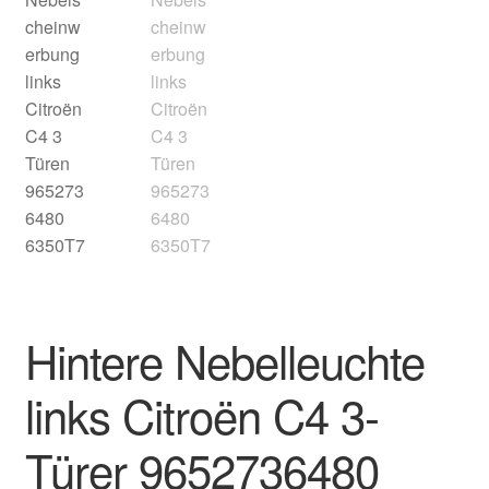
Impressum
Kasse
Kontakt
Lieferung
Mein Konto
Über uns
Hintere Nebelleuchte
Warenkorb
links Citroën C4 3-
Weltweiter Versand
Türer 9652736480
Zahlungen