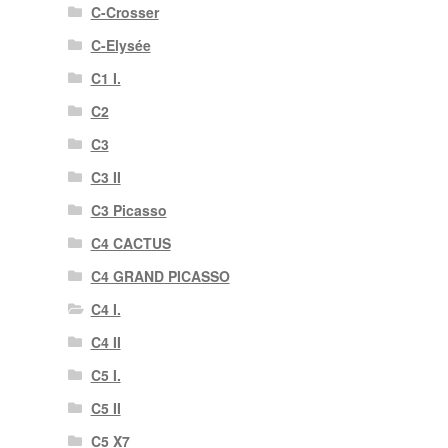
C-Crosser
C-Elysée
C1 I.
C2
C3
C3 II
C3 Picasso
C4 CACTUS
C4 GRAND PICASSO
C4 I.
C4 II
C5 I.
C5 II
C5 X7