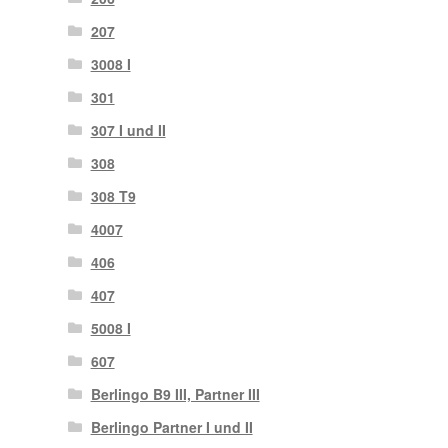
207
3008 I
301
307 I und II
308
308 T9
4007
406
407
5008 I
607
Berlingo B9 III, Partner III
Berlingo Partner I und II