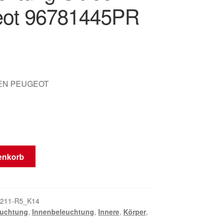
ot 96781445PR
EN PEUGEOT
ung
enkorb
211-R5_K14
euchtung
,
Innenbeleuchtung
,
Innere
,
Körper
,