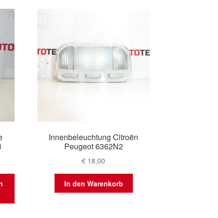
e
Innenbeleuchtung Citroën
3
Peugeot 6362N2
€
18,00
n
In den Warenkorb
t