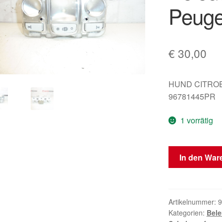
Peuge
€
30,00
HUND CITRO
96781445PR
1 vorrätig
Innenbeleucht
In den War
Beleuchtung
Citroën
Peugeot
96781445PR
Artikelnummer:
9
Kategorien:
Bel
Menge