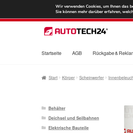
LIEFERUNG ab 
Wir verwenden Cookies, um Ihnen das bes
Sie können mehr darüber erfahren, welch
Zur
Zum
Navigation
Inhalt
springen
springen
Startseite
AGB
Rückgabe & Rekla
Start
AGB
Beschwerden
Beschwerdeordnu
Start
Körper
Scheinwerfer
Innenbeleuc
Mein Konto
Über uns
Warenkorb
Weltweite
Behälter
Deichsel und Seilbahnen
Elektrische Bauteile