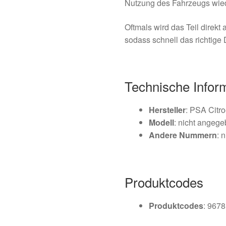
Nutzung des Fahrzeugs wied
Oftmals wird das Teil direk
sodass schnell das richtig
Technische Infor
Hersteller
: PSA Citr
Modell
: nicht angeg
Andere Nummern
: 
Produktcodes
Produktcodes
: 967