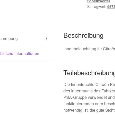
Scheinwerfer
Schlagwort:
967
Beschreibung
chreibung
Innenbeleuchtung für Citro
tzliche Informationen
Teilebeschreibun
Die Innenleuchte Citroën P
des Innenraums des Fahrzeug
PSA-Gruppe verwendet und e
funktionierenden oder besc
notwendig ist, die gute Sic