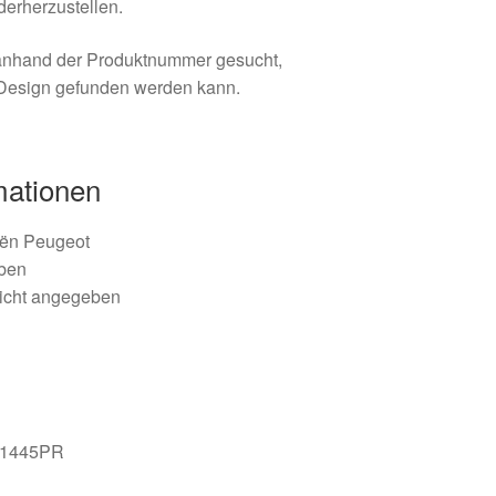
erherzustellen.
t anhand der Produktnummer gesucht,
e Design gefunden werden kann.
mationen
oën Peugeot
eben
nicht angegeben
81445PR