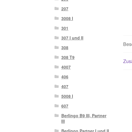
207
3008 I
301
307 I und II
Bes
308
308 T9
Zusä
4007
406
407
5008 I
607
Berlingo B9 III, Partner
III
Berlingo Partner I und II