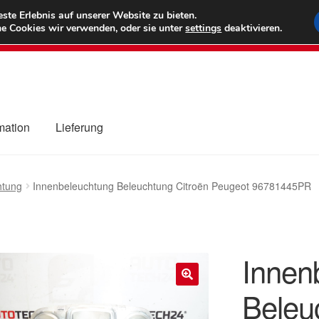
6 EUR
Wel
te Erlebnis auf unserer Website zu bieten.
e Cookies wir verwenden, oder sie unter
settings
deaktivieren.
(800) 500
mation
Lieferung
ng
Datenschutz-Bestimmungen
Impressum
Kasse
Kontakt
Liefe
htung
Innenbeleuchtung Beleuchtung Citroën Peugeot 96781445PR
r Versand
Zahlungen
Innen
Beleu
🔍