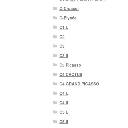
C-Crosser
C-Elysée
C1 I.
C2
C3
C3 II
C3 Picasso
C4 CACTUS
C4 GRAND PICASSO
C4 I.
C4 II
C5 I.
C5 II