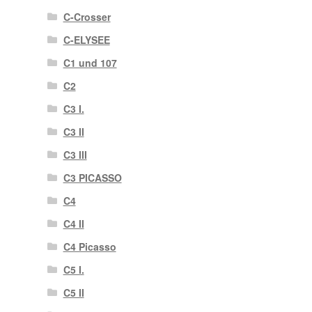
C-Crosser
C-ELYSEE
C1 und 107
C2
C3 I.
C3 II
C3 III
C3 PICASSO
C4
C4 II
C4 Picasso
C5 I.
C5 II