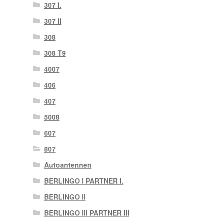
307 I.
307 II
308
308 T9
4007
406
407
5008
607
807
Autoantennen
BERLINGO I PARTNER I.
BERLINGO II
BERLINGO III PARTNER III