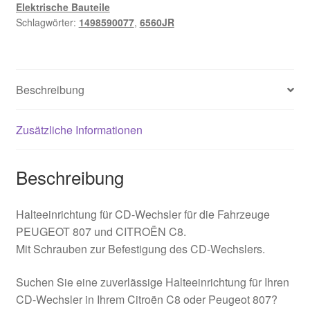
Elektrische Bauteile
Peugeot
Schlagwörter:
1498590077
,
6560JR
6560JR
Menge
Beschreibung
Zusätzliche Informationen
Beschreibung
Halteeinrichtung für CD-Wechsler für die Fahrzeuge
PEUGEOT 807 und CITROËN C8.
Mit Schrauben zur Befestigung des CD-Wechslers.
Suchen Sie eine zuverlässige Halteeinrichtung für Ihren
CD-Wechsler in Ihrem Citroën C8 oder Peugeot 807?