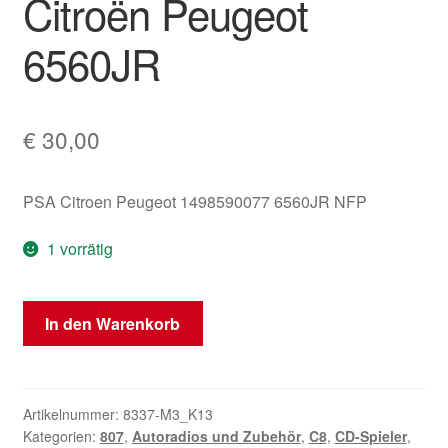
Citroën Peugeot
6560JR
€
30,00
PSA Citroen Peugeot 1498590077 6560JR NFP
1 vorrätig
Halteeinrichtung
In den Warenkorb
für
CD-
Wechsler
Clarion
Artikelnummer:
8337-M3_K13
Kategorien:
807
,
Autoradios und Zubehör
,
C8
,
CD-Spieler
,
Citroën