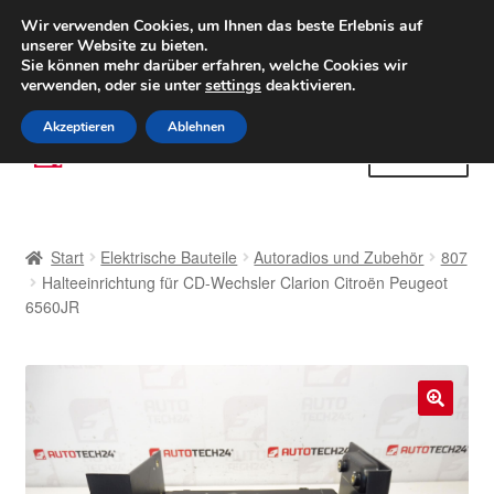
LIEFERUNG ab 6 EUR
Wir verwenden Cookies, um Ihnen das beste Erlebnis auf
unserer Website zu bieten.
Weltweiter Versand
Sie können mehr darüber erfahren, welche Cookies wir
verwenden, oder sie unter
settings
deaktivieren.
(800) 500 564
Mo-Fr 9-16 Uhr
Akzeptieren
Ablehnen
Zur
Zum
Menü
Navigation
Inhalt
springen
springen
Start
Start
Elektrische Bauteile
Autoradios und Zubehör
807
AGB
Halteeinrichtung für CD-Wechsler Clarion Citroën Peugeot
6560JR
Beschwerden
Beschwerdeordnung
🔍
Datenschutz-Bestimmungen