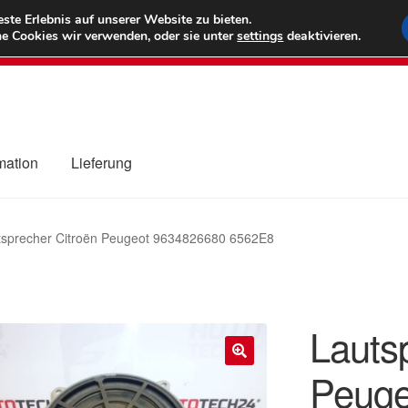
6 EUR
Wel
te Erlebnis auf unserer Website zu bieten.
e Cookies wir verwenden, oder sie unter
settings
deaktivieren.
(800) 500
mation
Lieferung
ng
Datenschutz-Bestimmungen
Impressum
Kasse
Kontakt
Liefe
tsprecher Citroën Peugeot 9634826680 6562E8
r Versand
Zahlungen
Lauts
Peuge
🔍