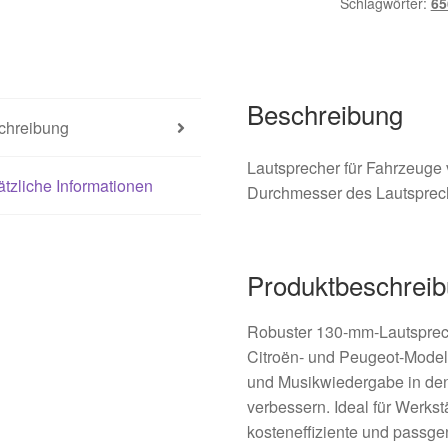
Schlagwörter:
65
Beschreibung
chreibung
Lautsprecher für Fahrzeu
tzliche Informationen
Durchmesser des Lautsprec
Produktbeschrei
Robuster 130‑mm‑Lautspreche
Citroën‑ und Peugeot‑Modell
und Musikwiedergabe in den
verbessern. Ideal für Werkst
kosteneffiziente und passge