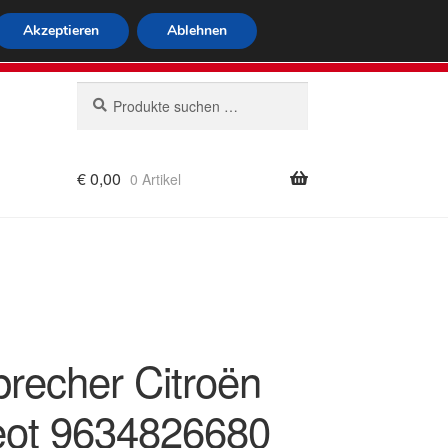
tweiter Versand
Akzeptieren
Ablehnen
 564
Mo-Fr 9-16 Uhr
Suchen
Suchen
nach:
€
0,00
0 Artikel
rung
precher Citroën
ot 9634826680