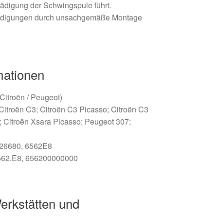
ädigung der Schwingspule führt.
digungen durch unsachgemäße Montage
mationen
 (Citroën / Peugeot)
Citroën C3; Citroën C3 Picasso; Citroën C3
a; Citroën Xsara Picasso; Peugeot 307;
826680, 6562E8
562.E8, 656200000000
erkstätten und