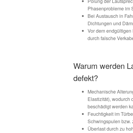
Polung der Lautsprec
Phasenprobleme im S
Bei Austausch in F
Dichtungen und Dämm
Vor dem endgültigen
durch falsche Verkab
Warum werden La
defekt?
Mechanische Alterung 
Elastizität), wodurc
beschädigt werden k
Feuchtigkeit im Türbe
Schwingspulen bzw. 
Überlast durch zu ho