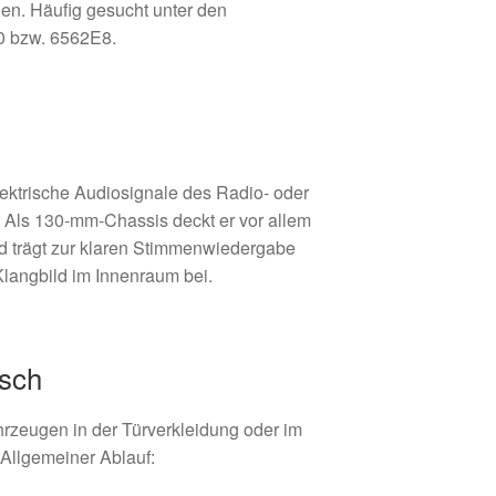
en. Häufig gesucht unter den
0 bzw. 6562E8.
ektrische Audiosignale des Radio‑ oder
 Als 130‑mm‑Chassis deckt er vor allem
und trägt zur klaren Stimmenwiedergabe
angbild im Innenraum bei.
usch
ahrzeugen in der Türverkleidung oder im
Allgemeiner Ablauf: