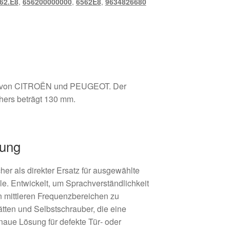
62.E8
,
656200000000
,
6562E8
,
9634826680
ge von CITROËN und PEUGEOT. Der
hers beträgt 130 mm.
bung
r als direkter Ersatz für ausgewählte
e. Entwickelt, um Sprachverständlichkeit
 mittleren Frequenzbereichen zu
ätten und Selbstschrauber, die eine
naue Lösung für defekte Tür‑ oder