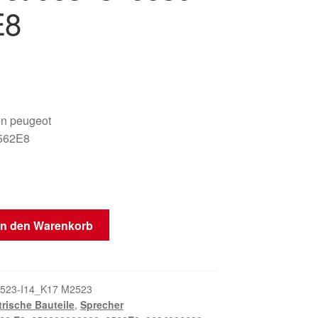
E8
oën peugeot
562E8
In den Warenkorb
523-I14_K17 M2523
trische Bauteile
,
Sprecher