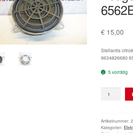
6562
€
15,00
Stellantis citr
9634826680 6
5 vorrätig
Lautsprecher
Citroën
Peugeot
9634826680
6562E8
Artikelnummer:
2
Kategorien:
Elek
Menge