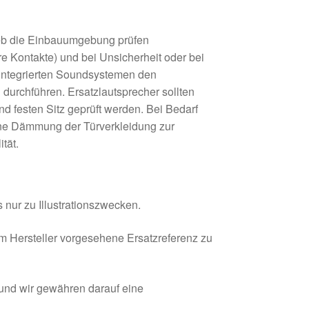
ieb die Einbauumgebung prüfen
re Kontakte) und bei Unsicherheit oder bei
 integrierten Soundsystemen den
 durchführen. Ersatzlautsprecher sollten
nd festen Sitz geprüft werden. Bei Bedarf
ine Dämmung der Türverkleidung zur
tät.
 nur zu Illustrationszwecken.
om Hersteller vorgesehene Ersatzreferenz zu
 und wir gewähren darauf eine