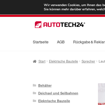
LIEFERUNG ab 
Wir verwenden Cookies, um Ihnen das bes
Sie können mehr darüber erfahren, welch
Zur
Zum
Navigation
Inhalt
springen
springen
Startseite
AGB
Rückgabe & Rekla
Start
AGB
Beschwerden
Beschwerdeordnu
Start
Elektrische Bauteile
Sprecher
Lau
Mein Konto
Über uns
Warenkorb
Weltweite
Behälter
Deichsel und Seilbahnen
Elektrische Bauteile