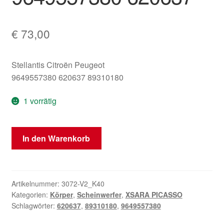
€
73,00
Stellantis Citroën Peugeot
9649557380 620637 89310180
1 vorrätig
Scheinwerfer
In den Warenkorb
Citroën
Xsara
Picasso
05
Artikelnummer:
3072-V2_K40
Kategorien:
Körper
,
Scheinwerfer
,
XSARA PICASSO
9649557380
Schlagwörter:
620637
,
89310180
,
9649557380
620637
Menge