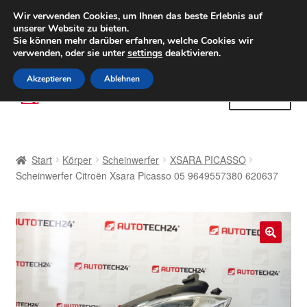
LIEFERUNG ab 6 EUR
Wir verwenden Cookies, um Ihnen das beste Erlebnis auf
unserer Website zu bieten.
Weltweiter Versand
Sie können mehr darüber erfahren, welche Cookies wir
verwenden, oder sie unter
settings
deaktivieren.
(800) 500 564
Mo-Fr 9-16 Uhr
Akzeptieren
Ablehnen
Zur
Zum
Menü
Navigation
Inhalt
springen
springen
Start
Start
Körper
Scheinwerfer
XSARA PICASSO
AGB
Scheinwerfer Citroën Xsara Picasso 05 9649557380 620637
Beschwerden
Beschwerdeordnung
🔍
Datenschutz-Bestimmungen