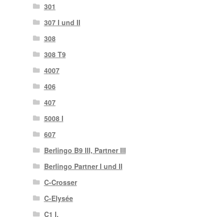
301
307 I und II
308
308 T9
4007
406
407
5008 I
607
Berlingo B9 III, Partner III
Berlingo Partner I und II
C-Crosser
C-Elysée
C1 I.