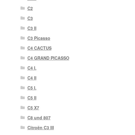
C2
C3
C3 II
C3 Picasso
C4 CACTUS
C4 GRAND PICASSO
C4 I.
C4 II
C5 I.
C5 II
C5 X7
C8 und 807
Citroën C3 III