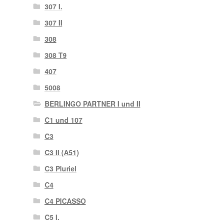
307 I.
307 II
308
308 T9
407
5008
BERLINGO PARTNER I und II
C1 und 107
C3
C3 II (A51)
C3 Pluriel
C4
C4 PICASSO
C5 I.