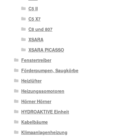
C5 II
C5 X7
C8 und 807
XSARA
XSARA PICASSO
Fenstertreiber
Förderpumpen, Saugkörbe
Heizlüfter
Heizungssomotoren
Hörner Hörner
HYDROAKTIVE Einheit
Kabelbäume
Klimaanlagenheizung