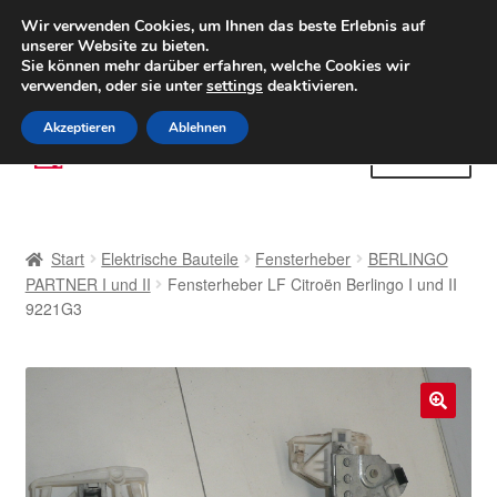
LIEFERUNG ab 6 EUR
Wir verwenden Cookies, um Ihnen das beste Erlebnis auf
unserer Website zu bieten.
Weltweiter Versand
Sie können mehr darüber erfahren, welche Cookies wir
verwenden, oder sie unter
settings
deaktivieren.
(800) 500 564
Mo-Fr 9-16 Uhr
Akzeptieren
Ablehnen
Zur
Zum
Menü
Navigation
Inhalt
springen
springen
Start
Start
Elektrische Bauteile
Fensterheber
BERLINGO
AGB
PARTNER I und II
Fensterheber LF Citroën Berlingo I und II
9221G3
Beschwerden
Beschwerdeordnung
🔍
Datenschutz-Bestimmungen