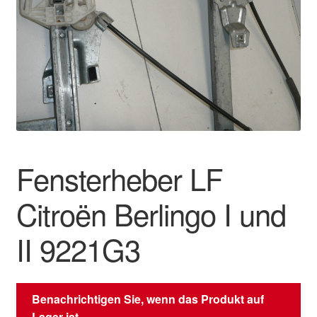
Impressum
Kasse
Kontakt
Lieferung
Mein Konto
Fensterheber LF
Über uns
Citroën Berlingo I und
Warenkorb
II 9221G3
Weltweiter Versand
Benachrichtigen Sie, wenn das Produkt auf
Zahlungen
Lager ist