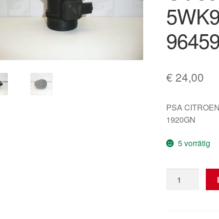
5WK9
9645
€
24,00
PSA CITROEN
1920GN
5 vorrätig
Luftmengenme
Citroën
Peugeot
5WK97001