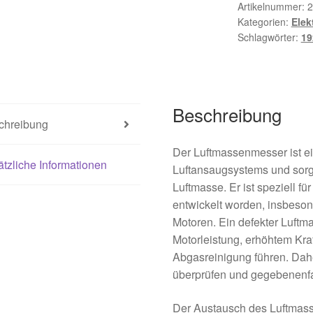
9645948780
Artikelnummer:
2
Kategorien:
Elek
1920GN
Schlagwörter:
1
Menge
Beschreibung
chreibung
Der Luftmassenmesser ist ei
tzliche Informationen
Luftansaugsystems und sorg
Luftmasse. Er ist speziel
entwickelt worden, insbeson
Motoren. Ein defekter Luft
Motorleistung, erhöhtem Kra
Abgasreinigung führen. Dahe
überprüfen und gegebenenfal
Der Austausch des Luftmass