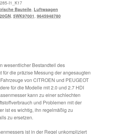
285-I1_K17
trische Bauteile
,
Luftwaagen
920GN
,
5WK97001
,
9645948780
n wesentlicher Bestandteil des
t für die präzise Messung der angesaugten
l für Fahrzeuge von CITROEN und PEUGEOT
dere für die Modelle mit 2.0 und 2.7 HDI
massenmesser kann zu einer schlechten
ftstoffverbrauch und Problemen mit der
r ist es wichtig, ihn regelmäßig zu
ls zu ersetzen.
enmessers ist in der Regel unkompliziert