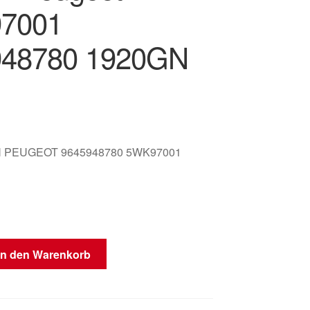
7001
948780 1920GN
 PEUGEOT 9645948780 5WK97001
sser
In den Warenkorb