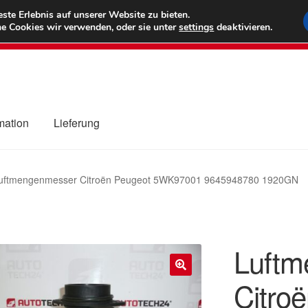
6 EUR
Wel
te Erlebnis auf unserer Website zu bieten.
e Cookies wir verwenden, oder sie unter
settings
deaktivieren.
(800) 500
mation
Lieferung
ng
Datenschutz-Bestimmungen
Impressum
Kasse
Kontakt
Liefe
uftmengenmesser Citroën Peugeot 5WK97001 9645948780 1920GN
r Versand
Zahlungen
Luftm
Citro
🔍