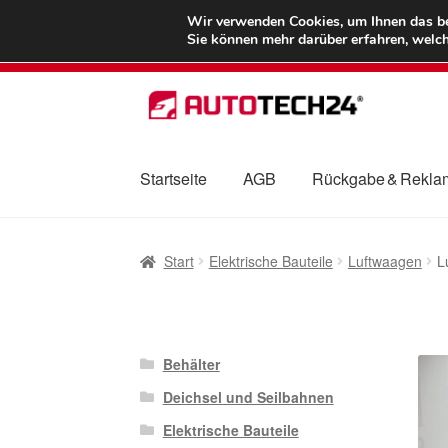
LIEFERUNG ab 
Wir verwenden Cookies, um Ihnen das bes
Sie können mehr darüber erfahren, welch
Zur
Zum
Navigation
Inhalt
springen
springen
Startseite
AGB
Rückgabe & Rekla
Start
AGB
Beschwerden
Beschwerdeordnu
Start
Elektrische Bauteile
Luftwaagen
L
Mein Konto
Über uns
Warenkorb
Weltweite
Behälter
Deichsel und Seilbahnen
Elektrische Bauteile