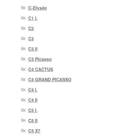
C-Elysée
C1 I.
C2
C3
C3 II
C3 Picasso
C4 CACTUS
C4 GRAND PICASSO
C4 I.
C4 II
C5 I.
C5 II
C5 X7