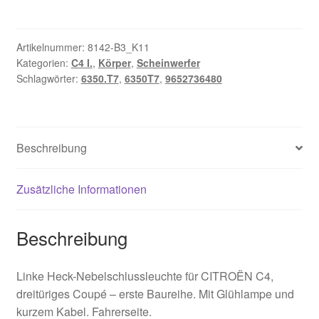
mit
Glühlampe
links
Artikelnummer:
8142-B3_K11
Kategorien:
C4 I.
,
Körper
,
Scheinwerfer
Citroën
Schlagwörter:
6350.T7
,
6350T7
,
9652736480
C4
Coupé
9652736480
6350T7
Beschreibung
Menge
Zusätzliche Informationen
Beschreibung
Linke Heck-Nebelschlussleuchte für CITROËN C4,
dreitüriges Coupé – erste Baureihe. Mit Glühlampe und
kurzem Kabel. Fahrerseite.