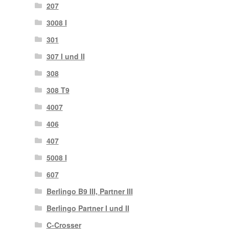
207
3008 I
301
307 I und II
308
308 T9
4007
406
407
5008 I
607
Berlingo B9 III, Partner III
Berlingo Partner I und II
C-Crosser