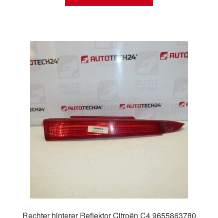
Rechter hinterer Reflektor Citroën C4 9655863780