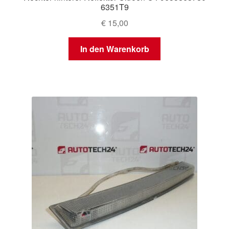
6351T9
€
15,00
In den Warenkorb