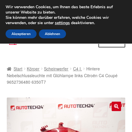
LIEFERUNG ab 6 EUR
Wir verwenden Cookies, um Ihnen das beste Erlebnis auf
unserer Website zu bieten.
Weltweiter Versand
Sie können mehr darüber erfahren, welche Cookies wir
verwenden, oder sie unter
settings
deaktivieren.
(800) 500 564
Mo-Fr 9-16 Uhr
Akzeptieren
Ablehnen
Zur
Zum
Menü
Navigation
Inhalt
springen
springen
Start
Start
Körper
Scheinwerfer
C4 I.
Hintere
AGB
Nebelschlussleuchte mit Glühlampe links Citroën C4 Coupé
9652736480 6350T7
Beschwerden
Beschwerdeordnung
🔍
Datenschutz-Bestimmungen