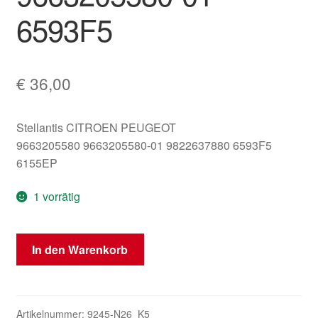
6593F5
€
36,00
Stellantis CITROEN PEUGEOT
9663205580 9663205580-01 9822637880 6593F5
6155EP
1 vorrätig
Peugeot
In den Warenkorb
207
Computerradio-
Display
9663205580-
Artikelnummer:
9245-N26_K5