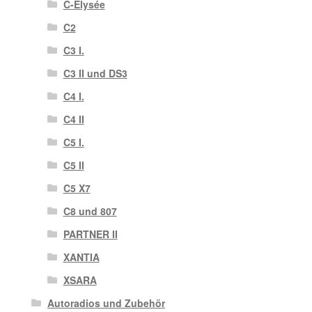
C-Elysée
C2
C3 I.
C3 II und DS3
C4 I.
C4 II
C5 I.
C5 II
C5 X7
C8 und 807
PARTNER II
XANTIA
XSARA
Autoradios und Zubehör