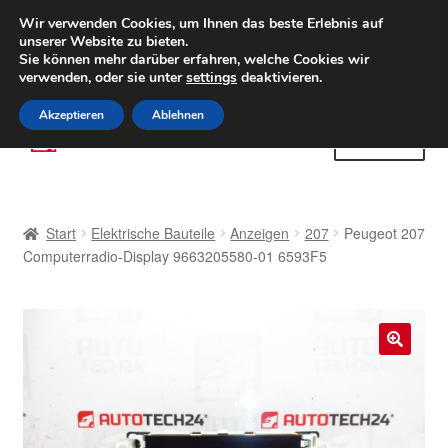
LIEFERUNG ab 6 EUR
Wir verwenden Cookies, um Ihnen das beste Erlebnis auf
unserer Website zu bieten.
Weltweiter Versand
Sie können mehr darüber erfahren, welche Cookies wir
verwenden, oder sie unter
settings
deaktivieren.
(800) 500 564
Mo-Fr 9-16 Uhr
Akzeptieren
Ablehnen
Zur
Zum
Menü
Navigation
Inhalt
springen
springen
Start
Start
Elektrische Bauteile
Anzeigen
207
Peugeot 207
AGB
Computerradio-Display 9663205580-01 6593F5
Beschwerden
Beschwerdeordnung
🔍
Datenschutz-Bestimmungen