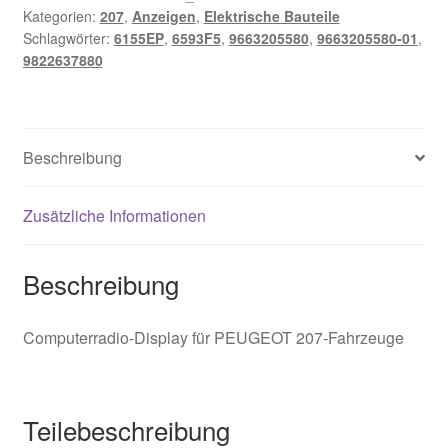
Kategorien:
207
,
Anzeigen
,
Elektrische Bauteile
01
Schlagwörter:
6155EP
,
6593F5
,
9663205580
,
9663205580-01
,
6593F5
9822637880
Menge
Beschreibung
Zusätzliche Informationen
Beschreibung
Computerradio-Display für PEUGEOT 207-Fahrzeuge
Teilebeschreibung