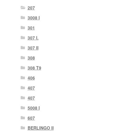
207
3008 I
301
307 I.
307 II
308
308 T9
406
407
407
5008 I
607
BERLINGO II