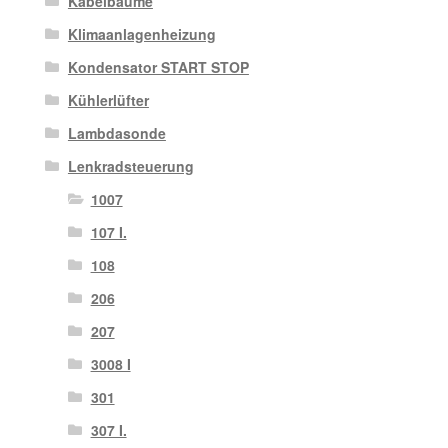
Kabelbäume
Klimaanlagenheizung
Kondensator START STOP
Kühlerlüfter
Lambdasonde
Lenkradsteuerung
1007
107 I.
108
206
207
3008 I
301
307 I.