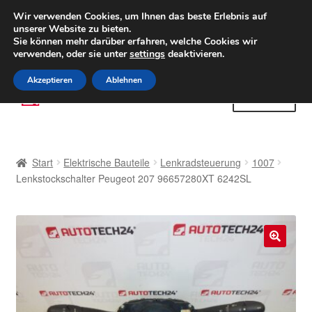
LIEFERUNG ab 6 EUR
Wir verwenden Cookies, um Ihnen das beste Erlebnis auf
unserer Website zu bieten.
Weltweiter Versand
Sie können mehr darüber erfahren, welche Cookies wir
verwenden, oder sie unter
settings
deaktivieren.
(800) 500 564
Mo-Fr 9-16 Uhr
Akzeptieren
Ablehnen
Zur
Zum
Menü
Navigation
Inhalt
springen
springen
Start
Start
Elektrische Bauteile
Lenkradsteuerung
1007
AGB
Lenkstockschalter Peugeot 207 96657280XT 6242SL
Beschwerden
Beschwerdeordnung
🔍
Datenschutz-Bestimmungen