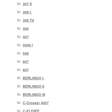
307 II
308 I.
308 T9
406
407
5008 I
508
607
807
BERLINGO I.
BERLINGO II
BERLINGO III
C-Crosser 4007
C-ELYSÉE