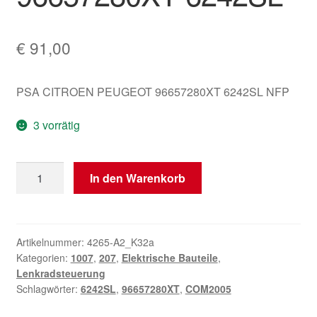
€
91,00
PSA CITROEN PEUGEOT 96657280XT 6242SL NFP
3 vorrätig
Lenkstockschalter
In den Warenkorb
Peugeot
207
96657280XT
6242SL
Artikelnummer:
4265-A2_K32a
Kategorien:
1007
,
207
,
Elektrische Bauteile
,
Menge
Lenkradsteuerung
Schlagwörter:
6242SL
,
96657280XT
,
COM2005