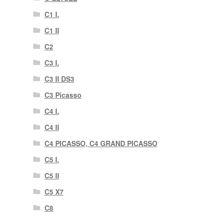
C1 I.
C1 II
C2
C3 I.
C3 II DS3
C3 Picasso
C4 I.
C4 II
C4 PICASSO, C4 GRAND PICASSO
C5 I.
C5 II
C5 X7
C8