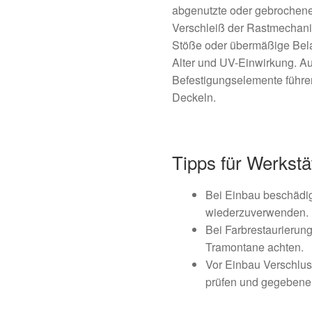
abgenutzte oder gebrochene 
Verschleiß der Rastmechan
Stöße oder übermäßige Bela
Alter und UV-Einwirkung. A
Befestigungselemente führe
Deckeln.
Tipps für Werkst
Bei Einbau beschädigt
wiederzuverwenden.
Bei Farbrestaurierun
Tramontane achten.
Vor Einbau Verschlus
prüfen und gegebenen