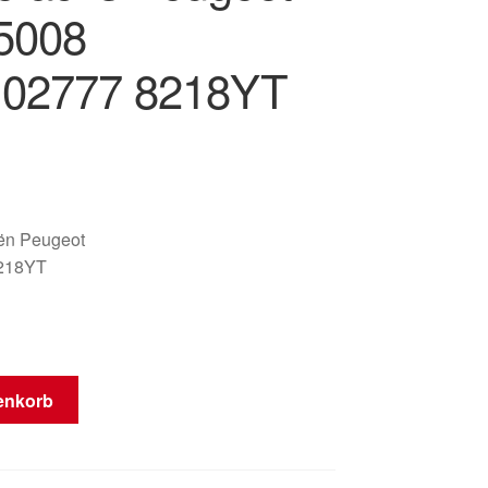
5008
102777 8218YT
oën Peugeot
218YT
enkorb