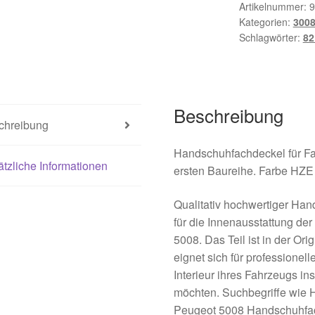
3008
Artikelnummer:
9
Kategorien:
3008
5008
Schlagwörter:
82
9685102777
8218YT
Menge
Beschreibung
chreibung
Handschuhfachdeckel für 
tzliche Informationen
ersten Baureihe. Farbe 
Qualitativ hochwertiger Han
für die Innenausstattung d
5008. Das Teil ist in der O
eignet sich für professionel
Interieur ihres Fahrzeugs in
möchten. Suchbegriffe wie
Peugeot 5008 Handschuhfac