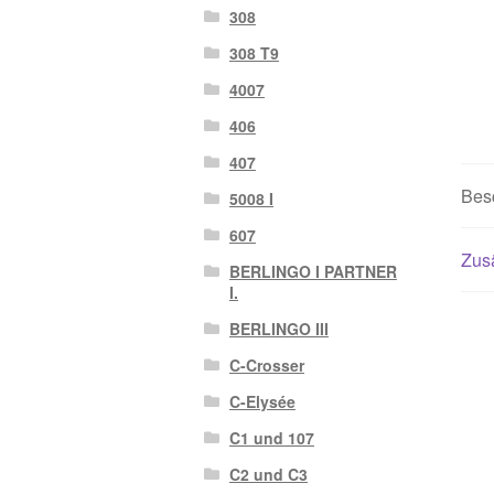
308
308 T9
4007
406
407
Bes
5008 I
607
Zusä
BERLINGO I PARTNER
I.
BERLINGO III
C-Crosser
C-Elysée
C1 und 107
C2 und C3