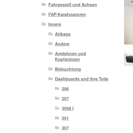
Fahrgestell und Achsen
FAP-Katalysatoren
Innere
Airbags
Andere
Armlehnen und
Kopfstützen
Beleuchtung
Dashboards und ihre Teile
206
207
3008 I
301
307