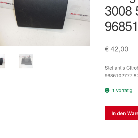
3008 
9685
€
42,00
Stellantis Citr
9685102777 8
1 vorrätig
Deckel
In den War
des
Ablagefachs
Peugeot