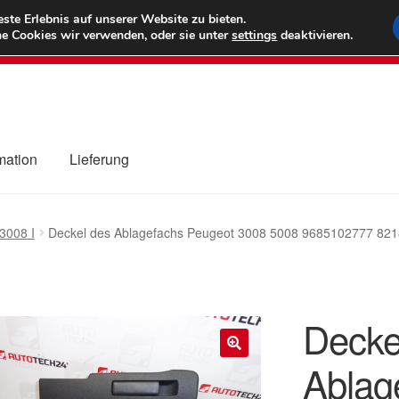
6 EUR
Wel
te Erlebnis auf unserer Website zu bieten.
e Cookies wir verwenden, oder sie unter
settings
deaktivieren.
(800) 500
mation
Lieferung
ng
Datenschutz-Bestimmungen
Impressum
Kasse
Kontakt
Liefe
3008 I
Deckel des Ablagefachs Peugeot 3008 5008 9685102777 82
r Versand
Zahlungen
Decke
Ablag
🔍