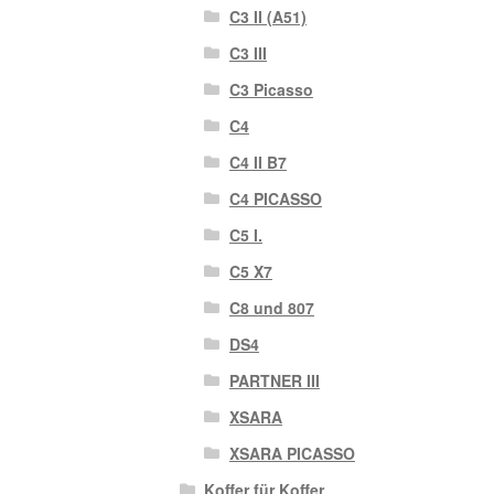
C3 II (A51)
C3 III
C3 Picasso
C4
C4 II B7
C4 PICASSO
C5 I.
C5 X7
C8 und 807
DS4
PARTNER III
XSARA
XSARA PICASSO
Koffer für Koffer