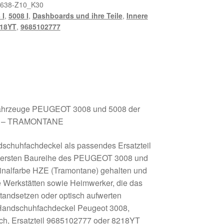
638-Z10_K30
 I
,
5008 I
,
Dashboards und ihre Teile
,
Innere
18YT
,
9685102777
Fahrzeuge PEUGEOT 3008 und 5008 der
HZE – TRAMONTANE
dschuhfachdeckel als passendes Ersatzteil
er ersten Baureihe des PEUGEOT 3008 und
riginalfarbe HZE (Tramontane) gehalten und
le Werkstätten sowie Heimwerker, die das
standsetzen oder optisch aufwerten
 Handschuhfachdeckel Peugeot 3008,
h, Ersatzteil 9685102777 oder 8218YT