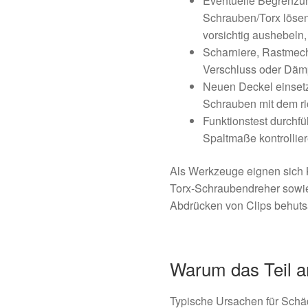
Eventuelle Begrenzu
Schrauben/Torx lösen
vorsichtig aushebeln
Scharniere, Rastmech
Verschluss oder Dämp
Neuen Deckel einsetz
Schrauben mit dem r
Funktionstest durchfü
Spaltmaße kontrollier
Als Werkzeuge eignen sich 
Torx-Schraubendreher sowie
Abdrücken von Clips behut
Warum das Teil am
Typische Ursachen für Sch