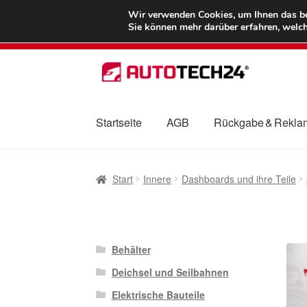
LIEFERUNG ab 
Wir verwenden Cookies, um Ihnen das bes
Sie können mehr darüber erfahren, welch
Zur
Zum
Navigation
Inhalt
springen
springen
Startseite
AGB
Rückgabe & Rekla
Start
AGB
Beschwerden
Beschwerdeordnu
Start
Innere
Dashboards und ihre Teile
Mein Konto
Über uns
Warenkorb
Weltweite
Behälter
Deichsel und Seilbahnen
Elektrische Bauteile