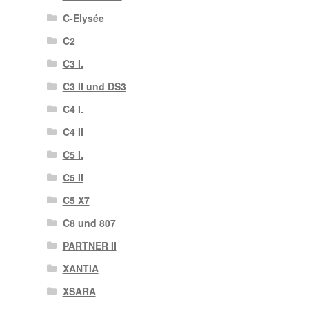
C-Elysée
C2
C3 I.
C3 II und DS3
C4 I.
C4 II
C5 I.
C5 II
C5 X7
C8 und 807
PARTNER II
XANTIA
XSARA