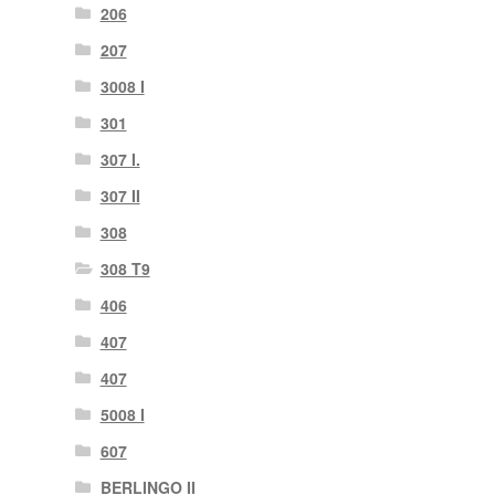
206
207
3008 I
301
307 I.
307 II
308
308 T9
406
407
407
5008 I
607
BERLINGO II