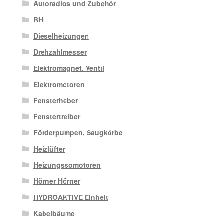
Autoradios und Zubehör
BHI
Dieselheizungen
Drehzahlmesser
Elektromagnet. Ventil
Elektromotoren
Fensterheber
Fenstertreiber
Förderpumpen, Saugkörbe
Heizlüfter
Heizungssomotoren
Hörner Hörner
HYDROAKTIVE Einheit
Kabelbäume