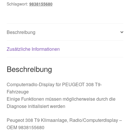
Schlagwort:
9838155680
Display
9838155680
Menge
Beschreibung
Zusätzliche Informationen
Beschreibung
Computerradio-Display für PEUGEOT 308 T9-
Fahrzeuge
Einige Funktionen müssen möglicherweise durch die
Diagnose initialisiert werden
Peugeot 308 T9 Klimaanlage, Radio/Computerdisplay –
OEM 9838155680