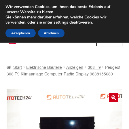
LIEFERUNG ab 6 EUR
Wir verwenden Cookies, um Ihnen das beste Erlebnis auf
unserer Website zu bieten.
Weltweiter Versand
Sie können mehr darüber erfahren, welche Cookies wir
verwenden, oder sie unter
settings
deaktivieren.
(800) 500 564
Mo-Fr 9-16 Uhr
Akzeptieren
Ablehnen
Zur
Zum
Menü
Navigation
Inhalt
springen
springen
Start
Start
Elektrische Bauteile
Anzeigen
308 T9
Peugeot
AGB
308 T9 Klimaanlage Computer Radio Display 9838155680
Beschwerden
Beschwerdeordnung
🔍
Datenschutz-Bestimmungen