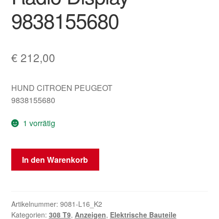
9838155680
€
212,00
HUND CITROEN PEUGEOT
9838155680
1 vorrätig
Peugeot
In den Warenkorb
308
T9
Klimaanlage
Computer
Artikelnummer:
9081-L16_K2
Kategorien:
308 T9
,
Anzeigen
,
Elektrische Bauteile
Radio