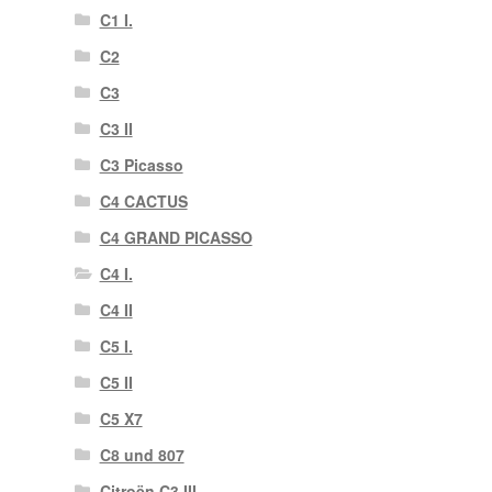
C1 I.
C2
C3
C3 II
C3 Picasso
C4 CACTUS
C4 GRAND PICASSO
C4 I.
C4 II
C5 I.
C5 II
C5 X7
C8 und 807
Citroën C3 III