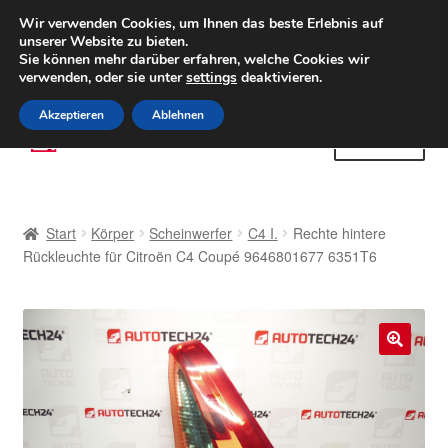
LIEFERUNG ab 6 EUR
Wir verwenden Cookies, um Ihnen das beste Erlebnis auf
unserer Website zu bieten.
Weltweiter Versand
Sie können mehr darüber erfahren, welche Cookies wir
verwenden, oder sie unter
settings
deaktivieren.
(800) 500 564
Mo-Fr 9-16 Uhr
Akzeptieren
Ablehnen
Zur
Zum
Menü
Navigation
Inhalt
springen
springen
Start
Start
Körper
Scheinwerfer
C4 I.
Rechte hintere
AGB
Rückleuchte für Citroën C4 Coupé 9646801677 6351T6
Beschwerden
Beschwerdeordnung
🔍
Datenschutz-Bestimmungen