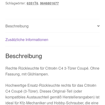
Schlagwörter:
6351T6
,
9646801677
Coupé
9646801677
6351T6
Menge
Beschreibung
Zusätzliche Informationen
Beschreibung
Rechte Rückleuchte für Citroën C4 3‑Türer Coupé. Ohne
Fassung, mit Glühlampen.
Hochwertige Ersatz‑Rückleuchte rechts für das Citroën
C4 Coupé (3‑Türer). Dieses Original‑Teil (oder
kompatibles Austauschteil gemäß Herstellerangaben) ist
ideal für Kfz‑Mechaniker und Hobby‑Schrauber, die eine