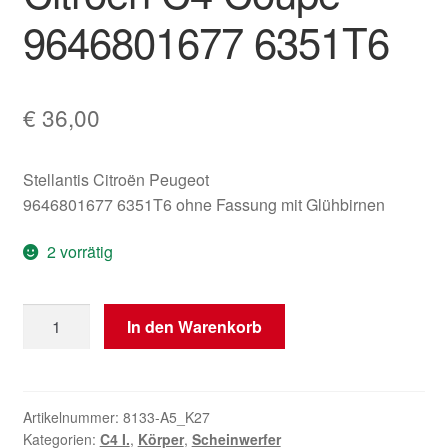
9646801677 6351T6
€
36,00
Stellantis Citroën Peugeot
9646801677 6351T6 ohne Fassung mit Glühbirnen
2 vorrätig
Rechte
In den Warenkorb
hintere
Rückleuchte
für
Citroën
Artikelnummer:
8133-A5_K27
Kategorien:
C4 I.
,
Körper
,
Scheinwerfer
C4