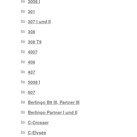
3008 I
301
307 I und II
308
308 T9
4007
406
407
5008 I
607
Berlingo B9 III, Partner III
Berlingo Partner I und II
C-Crosser
C-Elysée