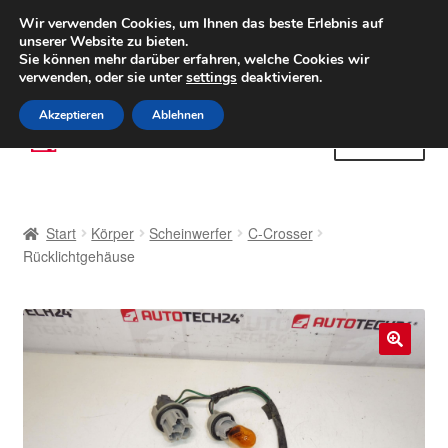
LIEFERUNG ab 6 EUR
Wir verwenden Cookies, um Ihnen das beste Erlebnis auf
unserer Website zu bieten.
Weltweiter Versand
Sie können mehr darüber erfahren, welche Cookies wir
verwenden, oder sie unter
settings
deaktivieren.
(800) 500 564
Mo-Fr 9-16 Uhr
Akzeptieren
Ablehnen
Zur
Zum
Menü
Navigation
Inhalt
springen
springen
Start
Start
Körper
Scheinwerfer
C-Crosser
AGB
Rücklichtgehäuse
Beschwerden
Beschwerdeordnung
🔍
Datenschutz-Bestimmungen