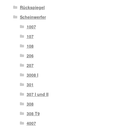
Rückspiegel
Scheinwerfer
1007
107
108
206
207
3008 I
301
307 I und II
308
308 T9
4007