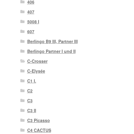
406
407
5008 I
607
Berlingo B9 III, Partner III
Berlingo Partner I und II
C-Crosser
C-Elysée
C1 I.
C2
C3
C3 II
C3 Picasso
C4 CACTUS