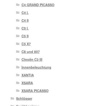
C4 GRAND PICASSO
C4 I.
C4 II
C5 I.
C5 II
C5 X7
C8 und 807
Citroën C3 III
Innenbeleuchtung
XANTIA
XSARA
XSARA PICASSO
Schlösser