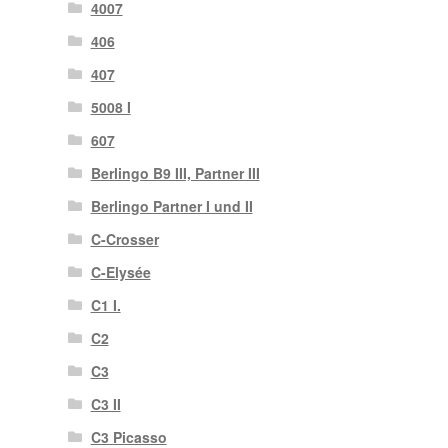
4007
406
407
5008 I
607
Berlingo B9 III, Partner III
Berlingo Partner I und II
C-Crosser
C-Elysée
C1 I.
C2
C3
C3 II
C3 Picasso