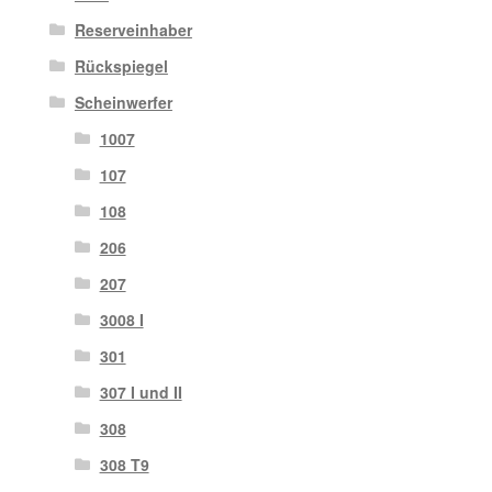
Reserveinhaber
Rückspiegel
Scheinwerfer
1007
107
108
206
207
3008 I
301
307 I und II
308
308 T9