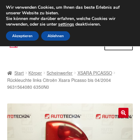
LIEFERUNG ab 6 EUR
Wir verwenden Cookies, um Ihnen das beste Erlebnis auf
unserer Website zu bieten.
Weltweiter Versand
Sie können mehr darüber erfahren, welche Cookies wir
verwenden, oder sie unter
settings
deaktivieren.
(800) 500 564
Mo-Fr 9-16 Uhr
Akzeptieren
Ablehnen
Zur
Zum
Menü
Navigation
Inhalt
springen
springen
Start
Start
Körper
Scheinwerfer
XSARA PICASSO
AGB
Rückleuchte links Citroën Xsara Picasso bis 04/2004
9631564080 6350N0
Beschwerden
Beschwerdeordnung
🔍
Datenschutz-Bestimmungen