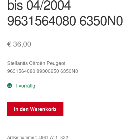
bis 04/2004
9631564080 6350N0
€
36,00
Stellantis Citroën Peugeot
9631564080 89300250 6350N0
1 vorrätig
Rückleuchte
In den Warenkorb
links
Citroën
Xsara
Picasso
Artikelnummer:
4961-A11_K22