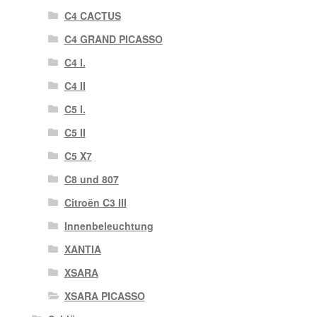
C4 CACTUS
C4 GRAND PICASSO
C4 I.
C4 II
C5 I.
C5 II
C5 X7
C8 und 807
Citroën C3 III
Innenbeleuchtung
XANTIA
XSARA
XSARA PICASSO