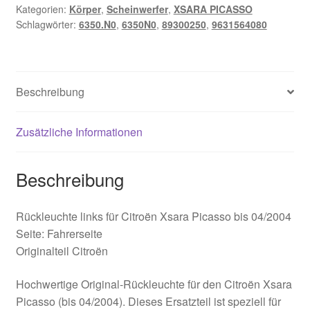
Kategorien:
Körper
,
Scheinwerfer
,
XSARA PICASSO
bis
Schlagwörter:
6350.N0
,
6350N0
,
89300250
,
9631564080
04/2004
9631564080
6350N0
Menge
Beschreibung
Zusätzliche Informationen
Beschreibung
Rückleuchte links für Citroën Xsara Picasso bis 04/2004
Seite: Fahrerseite
Originalteil Citroën
Hochwertige Original-Rückleuchte für den Citroën Xsara
Picasso (bis 04/2004). Dieses Ersatzteil ist speziell für