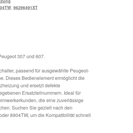
izung
904TW
,
96296491XT
r Peugeot 307 und 607.
chalter, passend für ausgewählte Peugeot-
pe. Dieses Bedienelement ermöglicht die
tzheizung und ersetzt defekte
gegebenen Ersatzteilnummern. Ideal für
eimwerkerkunden, die eine zuverlässige
chen. Suchen Sie gezielt nach den
er 8904TW, um die Kompatibilität schnell