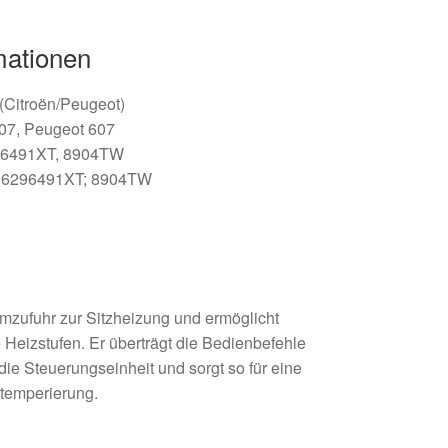
mationen
 (Citroën/Peugeot)
07, Peugeot 607
6491XT, 8904TW
6296491XT; 8904TW
omzufuhr zur Sitzheizung und ermöglicht
 Heizstufen. Er überträgt die Bedienbefehle
die Steuerungseinheit und sorgt so für eine
ztemperierung.