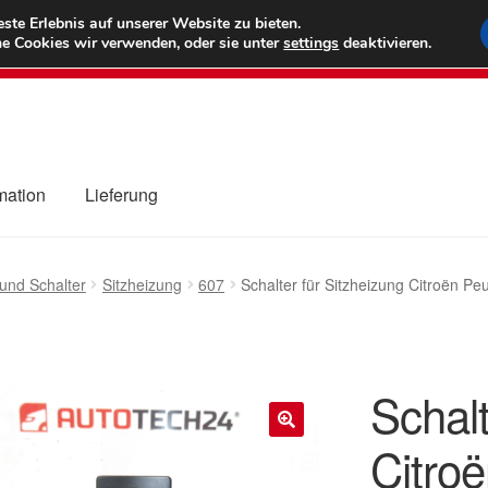
6 EUR
Wel
te Erlebnis auf unserer Website zu bieten.
e Cookies wir verwenden, oder sie unter
settings
deaktivieren.
(800) 500
mation
Lieferung
ng
Datenschutz-Bestimmungen
Impressum
Kasse
Kontakt
Liefe
und Schalter
Sitzheizung
607
Schalter für Sitzheizung Citroën
r Versand
Zahlungen
Schalt
Citro
🔍