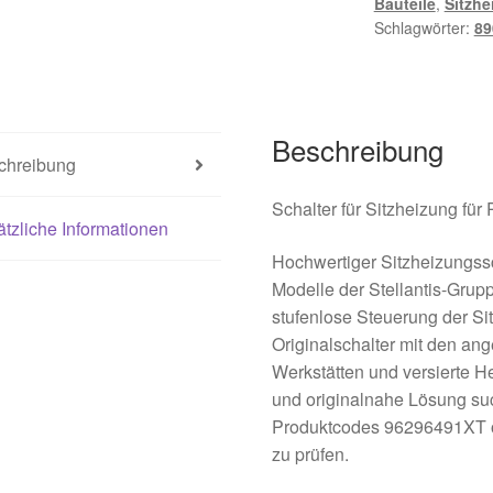
Bauteile
,
Sitzhe
8904TW
Schlagwörter:
8
Menge
Beschreibung
chreibung
Schalter für Sitzheizung fü
tzliche Informationen
Hochwertiger Sitzheizungss
Modelle der Stellantis-Grup
stufenlose Steuerung der Si
Originalschalter mit den an
Werkstätten und versierte H
und originalnahe Lösung su
Produktcodes 96296491XT od
zu prüfen.