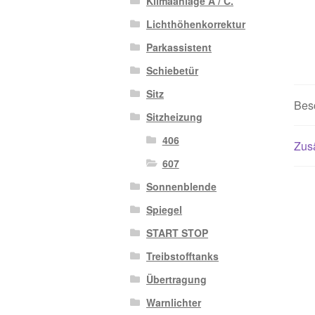
Klimaanlage A / C.
Lichthöhenkorrektur
Parkassistent
Schiebetür
Sitz
Bes
Sitzheizung
406
Zusä
607
Sonnenblende
Spiegel
START STOP
Treibstofftanks
Übertragung
Warnlichter