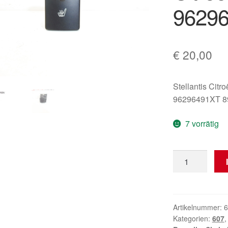
9629
€
20,00
Stellantis Citr
96296491XT 
7 vorrätig
Schalter
für
Sitzheizung
Citroën
Peugeot
Artikelnummer:
6
Kategorien:
607
96296491XT