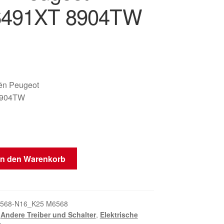
6491XT 8904TW
oën Peugeot
8904TW
In den Warenkorb
568-N16_K25 M6568
,
Andere Treiber und Schalter
,
Elektrische