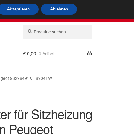
tweiter Versand
Akzeptieren
Ablehnen
 564
Mo-Fr 9-16 Uhr
Suchen
Suchen
nach:
€
0,00
0 Artikel
rung
 Peugeot 96296491XT 8904TW
er für Sitzheizung
ën Peugeot