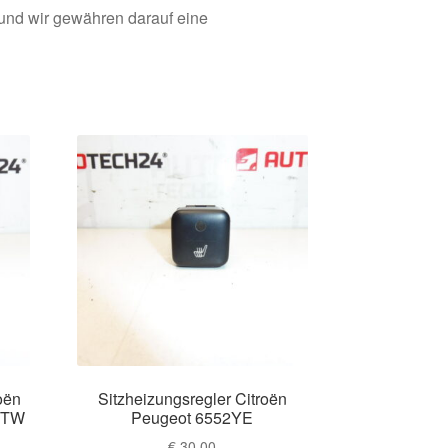
 und wir gewähren darauf eine
oën
Sitzheizungsregler Citroën
4TW
Peugeot 6552YE
€
30,00