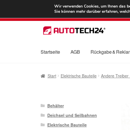
LIEFERUNG ab 
Wir verwenden Cookies, um Ihnen das bes
Sie können mehr darüber erfahren, welch
Zur
Zum
Navigation
Inhalt
springen
springen
Startseite
AGB
Rückgabe & Rekla
Start
AGB
Beschwerden
Beschwerdeordnu
Start
Elektrische Bauteile
Andere Treiber 
Mein Konto
Über uns
Warenkorb
Weltweite
Behälter
Deichsel und Seilbahnen
Elektrische Bauteile