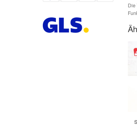
Die 
Funk
Äh
S