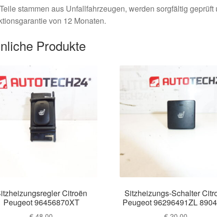
Teile stammen aus Unfallfahrzeugen, werden sorgfältig geprüft
tionsgarantie von 12 Monaten.
nliche Produkte
itzheizungsregler Citroën
Sitzheizungs-Schalter Citr
Peugeot 96456870XT
Peugeot 96296491ZL 890
€
48,00
€
20,00