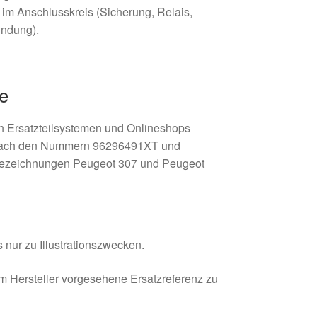
 im Anschlusskreis (Sicherung, Relais,
indung).
e
 in Ersatzteilsystemen und Onlineshops
 nach den Nummern 96296491XT und
ezeichnungen Peugeot 307 und Peugeot
 nur zu Illustrationszwecken.
om Hersteller vorgesehene Ersatzreferenz zu