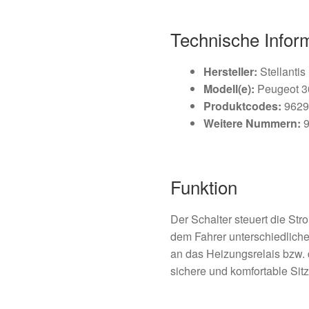
Technische Infor
Hersteller:
Stellantis
Modell(e):
Peugeot 3
Produktcodes:
9629
Weitere Nummern:
9
Funktion
Der Schalter steuert die Str
dem Fahrer unterschiedliche
an das Heizungsrelais bzw. 
sichere und komfortable Sit