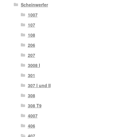
Scheinwerfer
1007
107
108
206
207
3008 I
301
307 I und II
308
308 T9
4007
406
407