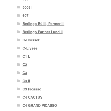
5008 I
607
Berlingo B9 III, Partner III
Berlingo Partner I und II
C-Crosser
C-Elysée
C1 I.
C2
C3
C3 II
C3 Picasso
C4 CACTUS
C4 GRAND PICASSO