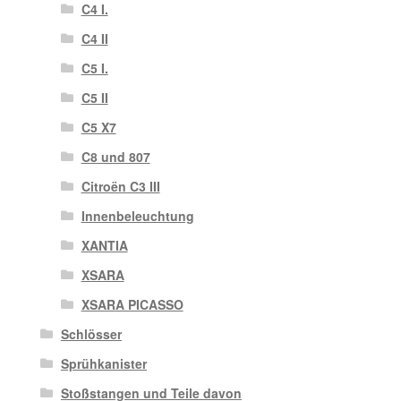
C4 I.
C4 II
C5 I.
C5 II
C5 X7
C8 und 807
Citroën C3 III
Innenbeleuchtung
XANTIA
XSARA
XSARA PICASSO
Schlösser
Sprühkanister
Stoßstangen und Teile davon