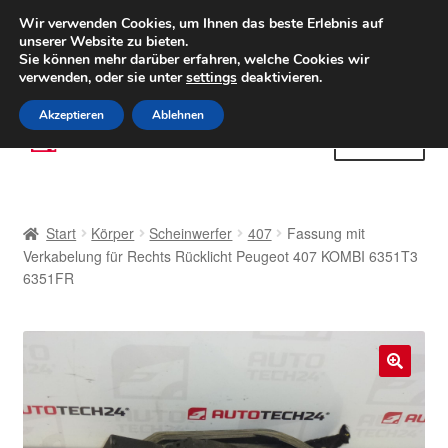
LIEFERUNG ab 6 EUR
Wir verwenden Cookies, um Ihnen das beste Erlebnis auf
unserer Website zu bieten.
Weltweiter Versand
Sie können mehr darüber erfahren, welche Cookies wir
verwenden, oder sie unter
settings
deaktivieren.
(800) 500 564
Mo-Fr 9-16 Uhr
Akzeptieren
Ablehnen
Zur
Zum
Menü
Navigation
Inhalt
springen
springen
Start
Start
Körper
Scheinwerfer
407
Fassung mit
AGB
Verkabelung für Rechts Rücklicht Peugeot 407 KOMBI 6351T3
6351FR
Beschwerden
Beschwerdeordnung
🔍
Datenschutz-Bestimmungen