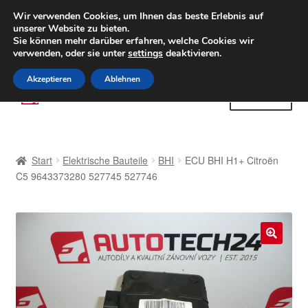
LIEFERUNG ab 6 EUR
Wir verwenden Cookies, um Ihnen das beste Erlebnis auf
unserer Website zu bieten.
Weltweiter Versand
Sie können mehr darüber erfahren, welche Cookies wir
verwenden, oder sie unter
settings
deaktivieren.
(800) 500 564
Mo-Fr 9-16 Uhr
Akzeptieren
Ablehnen
Zur
Zum
Menü
Navigation
Inhalt
springen
springen
Start
Start
Elektrische Bauteile
BHI
ECU BHI H1+ Citroën
AGB
C5 9643373280 527745 527746
Beschwerden
Beschwerdeordnung
🔍
Datenschutz-Bestimmungen