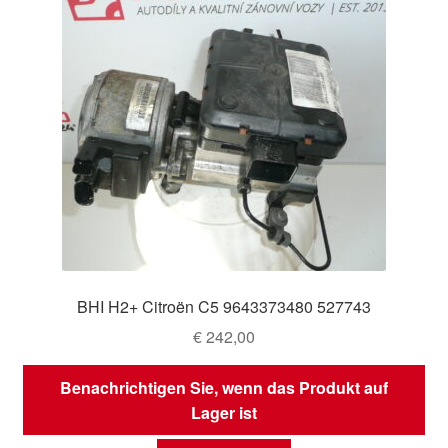
BHI H2+ Citroën C5 9643373480 527743
€
242,00
Benachrichtigen Sie, wenn das Produkt auf
Lager ist