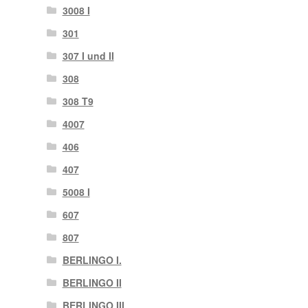
3008 I
301
307 I und II
308
308 T9
4007
406
407
5008 I
607
807
BERLINGO I.
BERLINGO II
BERLINGO III