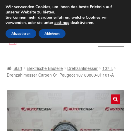
LIEFERUNG ab 6 EUR
Wir verwenden Cookies, um Ihnen das beste Erlebnis auf
unserer Website zu bieten.
Weltweiter Versand
Sie können mehr darüber erfahren, welche Cookies wir
verwenden, oder sie unter
settings
deaktivieren.
(800) 500 564
Mo-Fr 9-16 Uhr
Akzeptieren
Ablehnen
Zur
Zum
Menü
Navigation
Inhalt
springen
springen
Start
Start
Elektrische Bauteile
Drehzahlmesser
107 I.
AGB
Drehzahlmesser Citroën C1 Peugeot 107 83800-0H101-A
Beschwerden
Beschwerdeordnung
🔍
Datenschutz-Bestimmungen