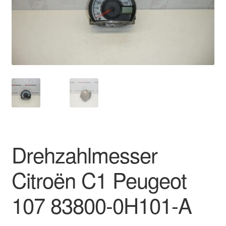
Impressum
Kasse
Kontakt
Lieferung
Mein Konto
Über uns
Drehzahlmesser
Warenkorb
Citroën C1 Peugeot
Weltweiter Versand
107 83800-0H101-A
Zahlungen