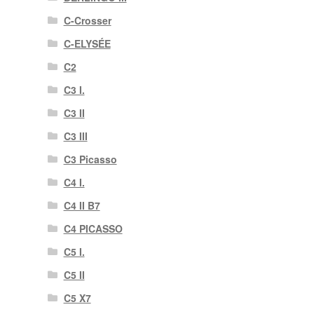
C-Crosser
C-ELYSÉE
C2
C3 I.
C3 II
C3 III
C3 Picasso
C4 I.
C4 II B7
C4 PICASSO
C5 I.
C5 II
C5 X7