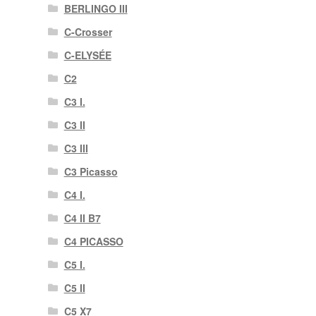
BERLINGO III
C-Crosser
C-ELYSÉE
C2
C3 I.
C3 II
C3 III
C3 Picasso
C4 I.
C4 II B7
C4 PICASSO
C5 I.
C5 II
C5 X7