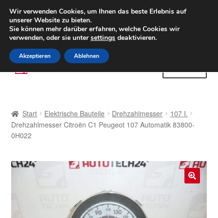
LIEFERUNG ab 6 EUR
Wir verwenden Cookies, um Ihnen das beste Erlebnis auf
unserer Website zu bieten.
Weltweiter Versand
Sie können mehr darüber erfahren, welche Cookies wir
verwenden, oder sie unter
settings
deaktivieren.
(800) 500 564
Mo-Fr 9-16 Uhr
Akzeptieren
Ablehnen
Zur
Zum
Menü
Navigation
Inhalt
springen
springen
Start
Start
Elektrische Bauteile
Drehzahlmesser
107 I.
AGB
Drehzahlmesser Citroën C1 Peugeot 107 Automatik 83800-
0H022
Beschwerden
Beschwerdeordnung
🔍
Datenschutz-Bestimmungen