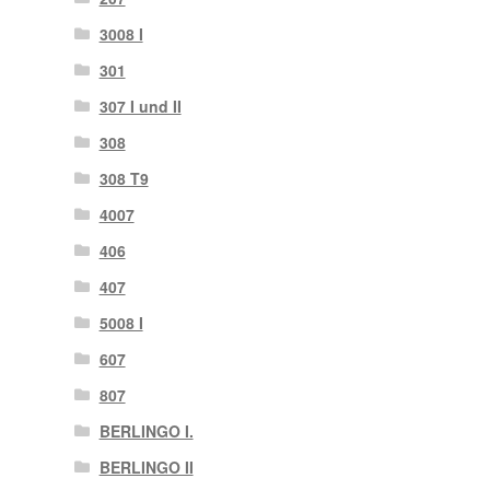
3008 I
301
307 I und II
308
308 T9
4007
406
407
5008 I
607
807
BERLINGO I.
BERLINGO II