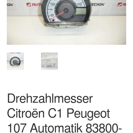
Impressum
Kasse
Kontakt
Lieferung
Mein Konto
Über uns
Drehzahlmesser
Warenkorb
Citroën C1 Peugeot
Weltweiter Versand
107 Automatik 83800-
Zahlungen