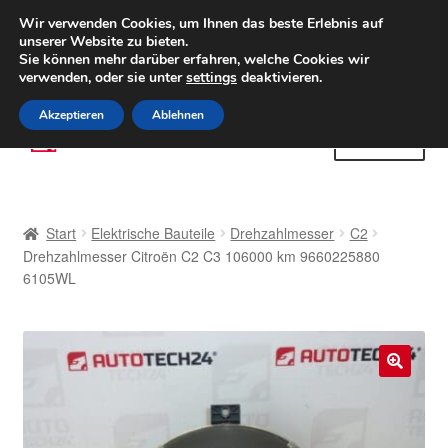
LIEFERUNG ab 6 EUR
Wir verwenden Cookies, um Ihnen das beste Erlebnis auf
unserer Website zu bieten.
Weltweiter Versand
Sie können mehr darüber erfahren, welche Cookies wir
verwenden, oder sie unter
settings
deaktivieren.
(800) 500 564
Mo-Fr 9-16 Uhr
Akzeptieren
Ablehnen
Zur
Zum
Menü
Navigation
Inhalt
springen
springen
Start
Start
Elektrische Bauteile
Drehzahlmesser
C2
AGB
Drehzahlmesser Citroën C2 C3 106000 km 9660225880
6105WL
Beschwerden
Beschwerdeordnung
🔍
Datenschutz-Bestimmungen