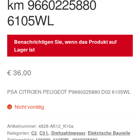
km 9660225880
6105WL
Benachrichtigen Sie, wenn das Produkt auf
Lager ist
€
36,00
PSA CITROEN PEUGEOT P9660225880 D02 6105WL
Nicht vorrätig
Artikelnummer:
4828-AK12_K10a
Kategorien:
C2
,
C3 I.
,
Drehzahlmesser
,
Elektrische Bauteile
Schlagwörter:
106000
,
6105WL
,
9660225880