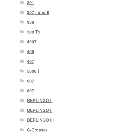
301
307 I und II
308
308 T9
4007
406
407
5008 I
607
807
BERLINGO I.
BERLINGO II
BERLINGO III
C-Crosser