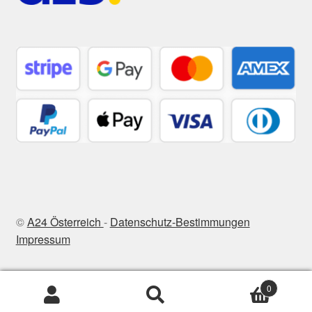
©
A24 Österreich
-
Datenschutz-Bestimmungen
Impressum
0
Suchen
Suchen
nach: