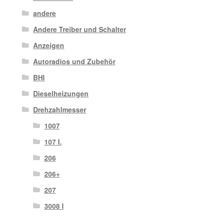
andere
Andere Treiber und Schalter
Anzeigen
Autoradios und Zubehör
BHI
Dieselheizungen
Drehzahlmesser
1007
107 I.
206
206+
207
3008 I