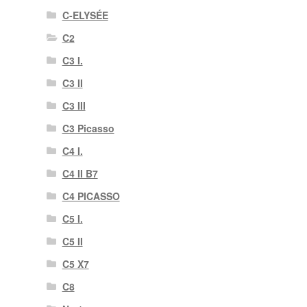
C-ELYSÉE
C2
C3 I.
C3 II
C3 III
C3 Picasso
C4 I.
C4 II B7
C4 PICASSO
C5 I.
C5 II
C5 X7
C8