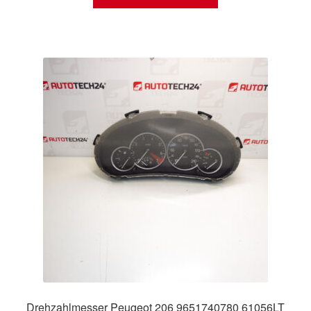
Drehzahlmesser Peugeot 206 9651740780 61056LT