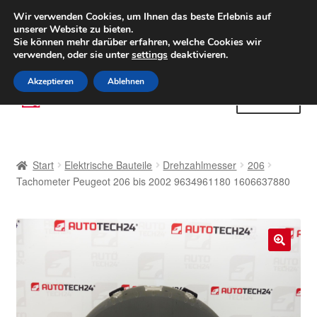
LIEFERUNG ab 6 EUR
Wir verwenden Cookies, um Ihnen das beste Erlebnis auf
unserer Website zu bieten.
Weltweiter Versand
Sie können mehr darüber erfahren, welche Cookies wir
verwenden, oder sie unter
settings
deaktivieren.
(800) 500 564
Mo-Fr 9-16 Uhr
Akzeptieren
Ablehnen
Zur
Zum
Menü
Navigation
Inhalt
springen
springen
Start
Start
Elektrische Bauteile
Drehzahlmesser
206
AGB
Tachometer Peugeot 206 bis 2002 9634961180 1606637880
Beschwerden
Beschwerdeordnung
🔍
Datenschutz-Bestimmungen