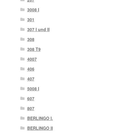
3008 I
301
307 I und II
308
308 T9
4007
406
407
5008 I
607
807
BERLINGO I.
BERLINGO II