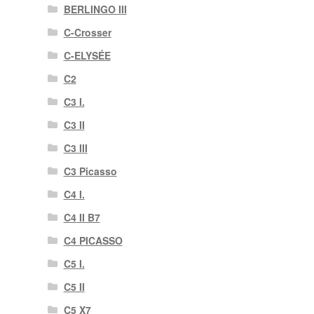
BERLINGO III
C-Crosser
C-ELYSÉE
C2
C3 I.
C3 II
C3 III
C3 Picasso
C4 I.
C4 II B7
C4 PICASSO
C5 I.
C5 II
C5 X7