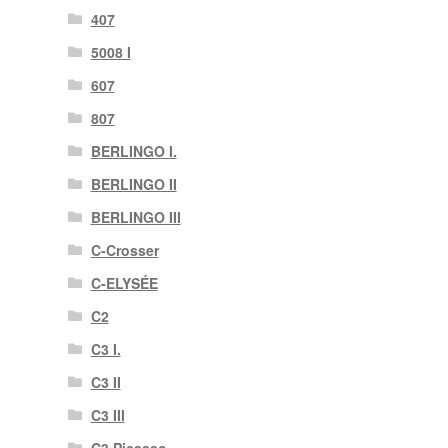
407
5008 I
607
807
BERLINGO I.
BERLINGO II
BERLINGO III
C-Crosser
C-ELYSÉE
C2
C3 I.
C3 II
C3 III
C3 Picasso