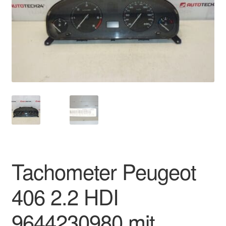
Impressum
Kasse
Kontakt
Lieferung
Mein Konto
Über uns
Tachometer Peugeot
Warenkorb
406 2.2 HDI
Weltweiter Versand
9644230980 mit
Zahlungen