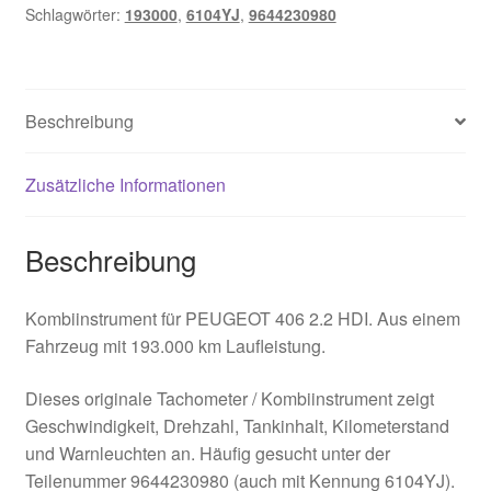
Schlagwörter:
193000
,
6104YJ
,
9644230980
mit
193000
km
Menge
Beschreibung
Zusätzliche Informationen
Beschreibung
Kombiinstrument für PEUGEOT 406 2.2 HDI. Aus einem
Fahrzeug mit 193.000 km Laufleistung.
Dieses originale Tachometer / Kombiinstrument zeigt
Geschwindigkeit, Drehzahl, Tankinhalt, Kilometerstand
und Warnleuchten an. Häufig gesucht unter der
Teilenummer 9644230980 (auch mit Kennung 6104YJ).