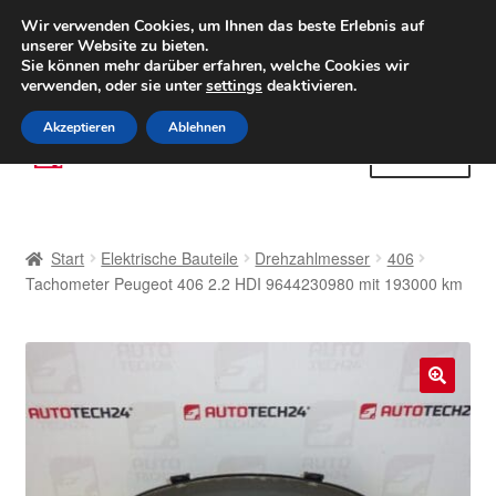
LIEFERUNG ab 6 EUR
Wir verwenden Cookies, um Ihnen das beste Erlebnis auf
unserer Website zu bieten.
Weltweiter Versand
Sie können mehr darüber erfahren, welche Cookies wir
verwenden, oder sie unter
settings
deaktivieren.
(800) 500 564
Mo-Fr 9-16 Uhr
Akzeptieren
Ablehnen
Zur
Zum
Menü
Navigation
Inhalt
springen
springen
Start
Start
Elektrische Bauteile
Drehzahlmesser
406
AGB
Tachometer Peugeot 406 2.2 HDI 9644230980 mit 193000 km
Beschwerden
Beschwerdeordnung
🔍
Datenschutz-Bestimmungen