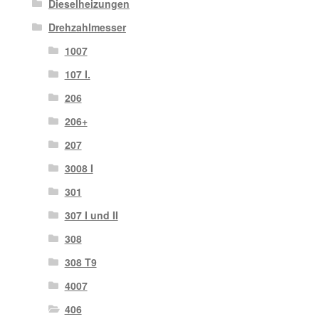
Dieselheizungen
Drehzahlmesser
1007
107 I.
206
206+
207
3008 I
301
307 I und II
308
308 T9
4007
406