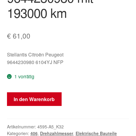
193000 km
€
61,00
Stellantis Citroën Peugeot
9644230980 6104YJ NFP
1 vorrätig
Tachometer
In den Warenkorb
Peugeot
406
2.2
HDI
Artikelnummer:
4595-A5_K32
Kategorien:
406
,
Drehzahlmesser
,
Elektrische Bauteile
9644230980