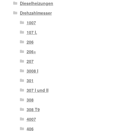
Dieselheizungen
Drehzahlmesser
1007
107 I.
206
206+
207
3008 I
301
307 I und II
308
308 T9
4007
406