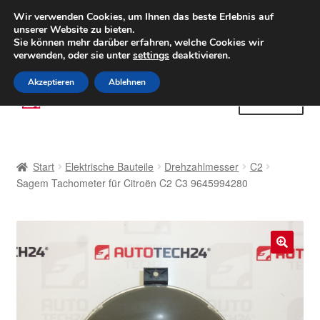
LIEFERUNG ab 6 EUR
Wir verwenden Cookies, um Ihnen das beste Erlebnis auf
unserer Website zu bieten.
Weltweiter Versand
Sie können mehr darüber erfahren, welche Cookies wir
verwenden, oder sie unter
settings
deaktivieren.
(800) 500 564
Mo-Fr 9-16 Uhr
Akzeptieren
Ablehnen
Zur
Zum
Menü
Navigation
Inhalt
springen
springen
Start
Start
Elektrische Bauteile
Drehzahlmesser
C2
AGB
Sagem Tachometer für Citroën C2 C3 9645994280
Beschwerden
Beschwerdeordnung
🔍
Datenschutz-Bestimmungen