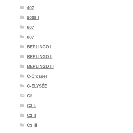
407
5008 I
607
807
BERLINGO I.
BERLINGO II
BERLINGO III
C-Crosser
C-ELYSÉE
C2
C3 I.
C3 II
C3 III