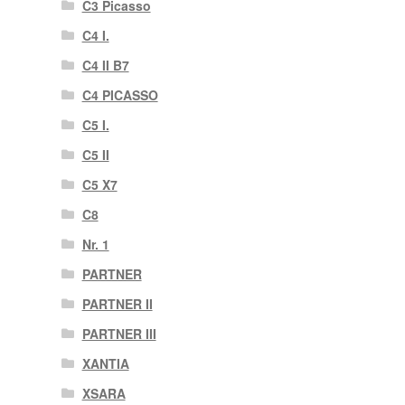
C3 Picasso
C4 I.
C4 II B7
C4 PICASSO
C5 I.
C5 II
C5 X7
C8
Nr. 1
PARTNER
PARTNER II
PARTNER III
XANTIA
XSARA