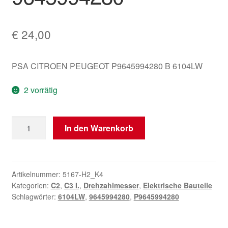
€
24,00
PSA CITROEN PEUGEOT P9645994280 B 6104LW
2 vorrätig
Sagem
In den Warenkorb
Tachometer
für
Citroën
C2
Artikelnummer:
5167-H2_K4
Kategorien:
C2
,
C3 I.
,
Drehzahlmesser
,
Elektrische Bauteile
C3
Schlagwörter:
6104LW
,
9645994280
,
P9645994280
9645994280
Menge