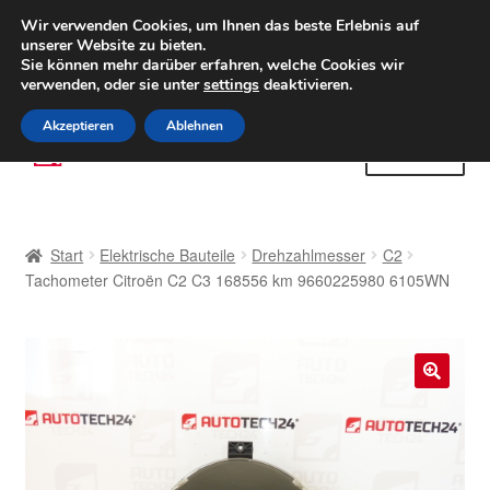
LIEFERUNG ab 6 EUR
Wir verwenden Cookies, um Ihnen das beste Erlebnis auf
unserer Website zu bieten.
Weltweiter Versand
Sie können mehr darüber erfahren, welche Cookies wir
verwenden, oder sie unter
settings
deaktivieren.
(800) 500 564
Mo-Fr 9-16 Uhr
Akzeptieren
Ablehnen
Zur
Zum
Menü
Navigation
Inhalt
springen
springen
Start
Start
Elektrische Bauteile
Drehzahlmesser
C2
AGB
Tachometer Citroën C2 C3 168556 km 9660225980 6105WN
Beschwerden
Beschwerdeordnung
🔍
Datenschutz-Bestimmungen