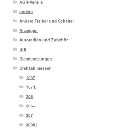
AGR-Ventile
andere
Andere Treiber und Schalter
Anzeigen
Autoradios und Zubehör
BHI
Dieselheizungen
Drehzahlmesser
1007
107 I.
206
206+
207
3008 I