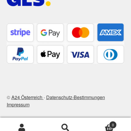
©
A24 Österreich
-
Datenschutz-Bestimmungen
Impressum
0
Suchen
Suchen