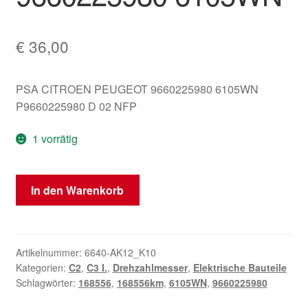
€
36,00
PSA CITROEN PEUGEOT 9660225980 6105WN
P9660225980 D 02 NFP
1 vorrätig
Tachometer
In den Warenkorb
Citroën
C2
C3
168556
Artikelnummer:
6640-AK12_K10
Kategorien:
C2
,
C3 I.
,
Drehzahlmesser
,
Elektrische Bauteile
km
Schlagwörter:
168556
,
168556km
,
6105WN
,
9660225980
9660225980
6105WN