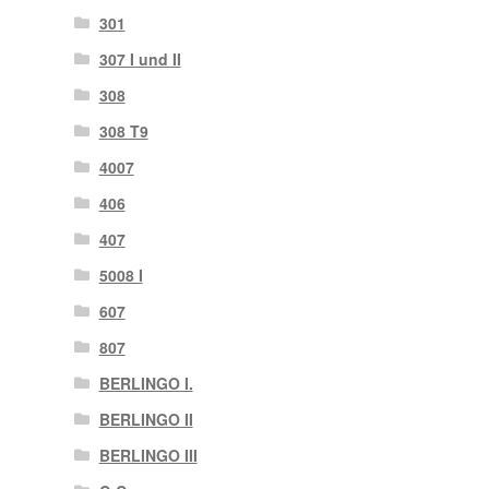
301
307 I und II
308
308 T9
4007
406
407
5008 I
607
807
BERLINGO I.
BERLINGO II
BERLINGO III