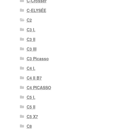
C-Crosser
C-ELYSÉE
C2
C3 I.
C3 II
C3 III
C3 Picasso
C4 I.
C4 II B7
C4 PICASSO
C5 I.
C5 II
C5 X7
C8