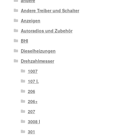
andere
Andere Treiber und Schalter
Anzeigen
Autoradios und Zubehör
BHI
Dieselheizungen
Drehzahlmesser
1007
107 I.
206
206+
207
3008 I
301