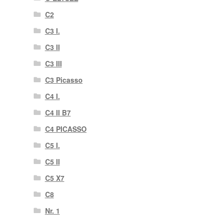
C2
C3 I.
C3 II
C3 III
C3 Picasso
C4 I.
C4 II B7
C4 PICASSO
C5 I.
C5 II
C5 X7
C8
Nr. 1