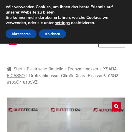
LIEFERUNG ab 6 EUR
Wir verwenden Cookies, um Ihnen das beste Erlebnis auf
unserer Website zu bieten.
Weltweiter Versand
Sie können mehr darüber erfahren, welche Cookies wir
verwenden, oder sie unter
settings
deaktivieren.
(800) 500 564
Mo-Fr 9-16 Uhr
Akzeptieren
Ablehnen
Zur
Zum
Menü
Navigation
Inhalt
springen
springen
Start
Start
Elektrische Bauteile
Drehzahlmesser
XSARA
AGB
PICASSO
Drehzahlmesser Citroën Xsara Picasso 6105G3
6105G4 6105VZ
Beschwerden
Beschwerdeordnung
🔍
Datenschutz-Bestimmungen