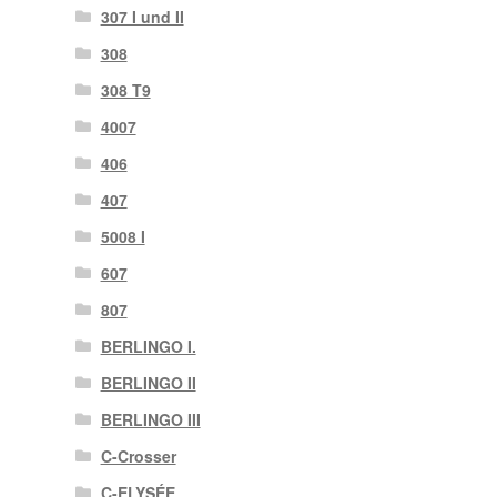
307 I und II
308
308 T9
4007
406
407
5008 I
607
807
BERLINGO I.
BERLINGO II
BERLINGO III
C-Crosser
C-ELYSÉE