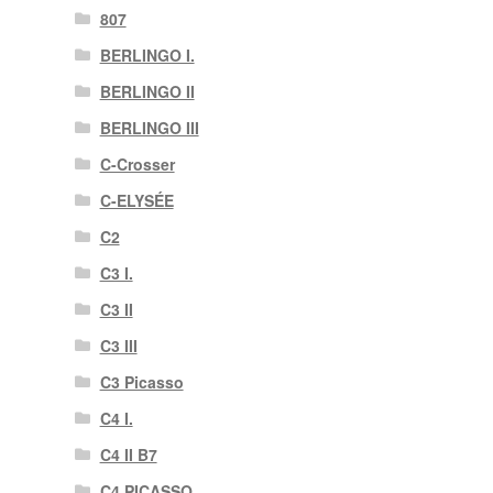
807
BERLINGO I.
BERLINGO II
BERLINGO III
C-Crosser
C-ELYSÉE
C2
C3 I.
C3 II
C3 III
C3 Picasso
C4 I.
C4 II B7
C4 PICASSO