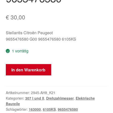
€
30,00
Stellantis Citroën Peugeot
9655476580 G00 9655476580 6105KS
1 vorrätig
Tachometer
In den Warenkorb
Peugeot
307
163000
km
Artikelnummer:
2945-AH8_K21
Kategorien:
307 I und II
,
Drehzahlmesser
,
Elektrische
9655476580
Bauteile
Menge
Schlagwörter:
163000
,
6105KS
,
9655476580