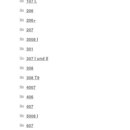
107 I.
206
206+
207
3008 I
301
307 I und II
308
308 T9
4007
406
407
5008 I
607