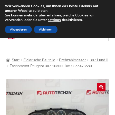
LIEFERUNG ab 6 EUR
Wir verwenden Cookies, um Ihnen das beste Erlebnis auf
unserer Website zu bieten.
Weltweiter Versand
Sie können mehr darüber erfahren, welche Cookies wir
verwenden, oder sie unter
settings
deaktivieren.
(800) 500 564
Mo-Fr 9-16 Uhr
Akzeptieren
Ablehnen
Zur
Zum
Menü
Navigation
Inhalt
springen
springen
Start
Start
Elektrische Bauteile
Drehzahlmesser
307 I und II
AGB
Tachometer Peugeot 307 163000 km 9655476580
Beschwerden
Beschwerdeordnung
🔍
Datenschutz-Bestimmungen