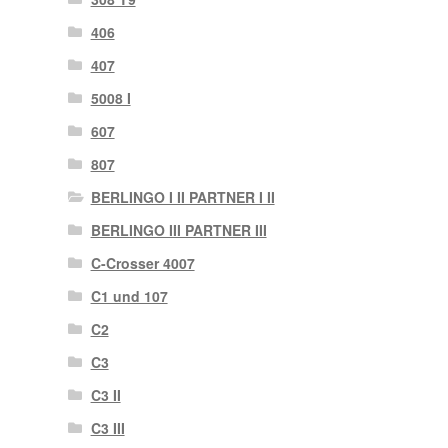
406
407
5008 I
607
807
BERLINGO I II PARTNER I II
BERLINGO III PARTNER III
C-Crosser 4007
C1 und 107
C2
C3
C3 II
C3 III