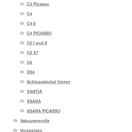
C3 Picasso
C4
C4 II
C4 PICASSO
C5 I und II
C5 X7
C8
DS4
Schlossdeckel hinten
XANTIA
XSARA
XSARA PICASSO
Vakuumventile
Vorspeisen