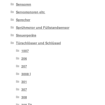
Sensoren
Servomotoren eltr.
Sprecher
Sprühmotor und Füllstandsensor
Steuergeräte
Türschlösser und Schlüssel
1007
206
207
3008 I
301
307
308
308 T9