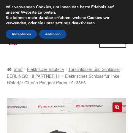
LIEFERUNG ab 6 EUR
Wir verwenden Cookies, um Ihnen das beste Erlebnis auf
unserer Website zu bieten.
Weltweiter Versand
Sie können mehr darüber erfahren, welche Cookies wir
verwenden, oder sie unter
settings
deaktivieren.
(800) 500 564
Mo-Fr 9-16 Uhr
Akzeptieren
Ablehnen
Zur
Zum
Menü
Navigation
Inhalt
springen
springen
Start
Start
Elektrische Bauteile
Türschlösser und Schlüssel
AGB
BERLINGO I II PARTNER I II
Elektrisches Schloss für linke
Hintertür Citroën Peugeot Partner 9138F6
Beschwerden
Beschwerdeordnung
🔍
Datenschutz-Bestimmungen