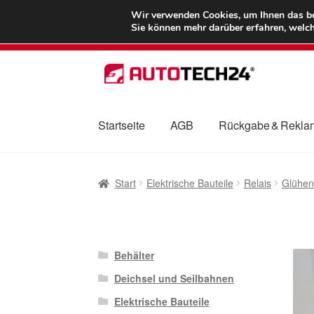
LIEFERUNG ab 
Wir verwenden Cookies, um Ihnen das bes
Sie können mehr darüber erfahren, welch
Zur
Zum
Navigation
Inhalt
springen
springen
Startseite
AGB
Rückgabe & Rekla
Start
AGB
Beschwerden
Beschwerdeordnu
Start
Elektrische Bauteile
Relais
Glühen
Mein Konto
Über uns
Warenkorb
Weltweite
Behälter
Deichsel und Seilbahnen
Elektrische Bauteile