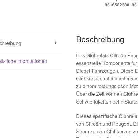
9616582380
,
96
Beschreibung
chreibung
Das Glührelais Citroën Peug
tzliche Informationen
essenzielle Komponente für d
Diesel-Fahrzeugen. Diese Ele
Glühkerzen auf die optimal
zu einem reibungslosen Motor
Über die Zeit können Glühre
Schwierigkeiten beim Starte
Dieses spezifische Glührela
von Citroën und Peugeot. Di
Strom zu den Glühkerzen zu