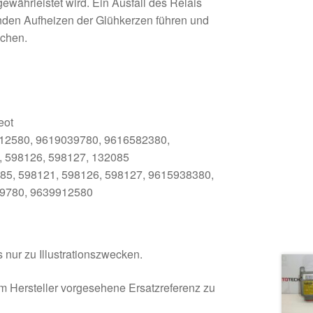
währleistet wird. Ein Ausfall des Relais
nden Aufheizen der Glühkerzen führen und
achen.
eot
912580, 9619039780, 9616582380,
, 598126, 598127, 132085
085, 598121, 598126, 598127, 9615938380,
9780, 9639912580
 nur zu Illustrationszwecken.
om Hersteller vorgesehene Ersatzreferenz zu