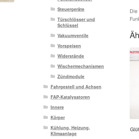
Steuergeräte
Die 
Funk
Türschlösser und
Schlüssel
Äh
Vakuumventile
Vorspeisen
Widerstände
Wischermechanismen
Zündmodule
Fahrgestell und Achsen
FAP-Katalysatoren
Innere
Körper
Kühlung, Heizung,
Glü
Klimaanlage