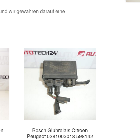
 und wir gewähren darauf eine
ën
Bosch Glührelais Citroën
Peugeot 0281003018 598142