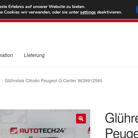
6 EUR
Wel
te Erlebnis auf unserer Website zu bieten.
e Cookies wir verwenden, oder sie unter
settings
deaktivieren.
(800) 500
mation
Lieferung
ng
Datenschutz-Bestimmungen
Impressum
Kasse
Kontakt
Liefe
Glührelais Citroën Peugeot G.Cartier 9639912580
r Versand
Zahlungen
Glühre
Peuge
🔍