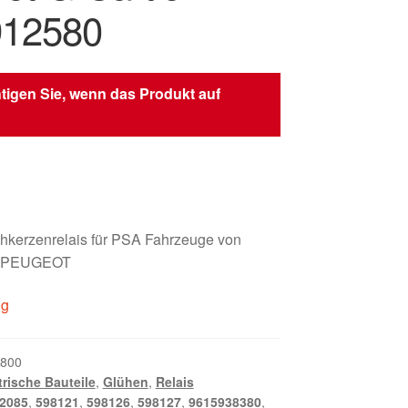
912580
tigen Sie, wenn das Produkt auf
erzenrelais für PSA Fahrzeuge von
 PEUGEOT
ig
800
trische Bauteile
,
Glühen
,
Relais
2085
,
598121
,
598126
,
598127
,
9615938380
,