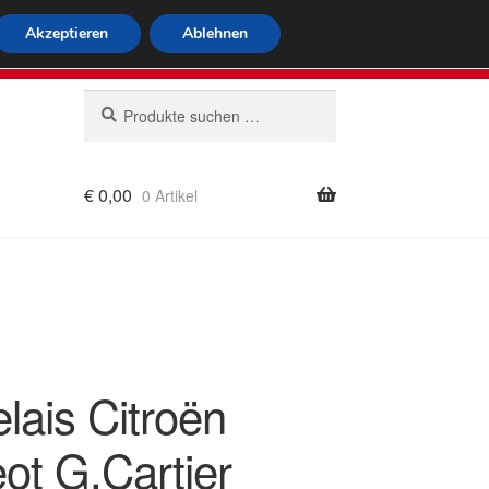
tweiter Versand
Akzeptieren
Ablehnen
 564
Mo-Fr 9-16 Uhr
Suchen
Suchen
nach:
€
0,00
0 Artikel
rung
lais Citroën
ot G.Cartier