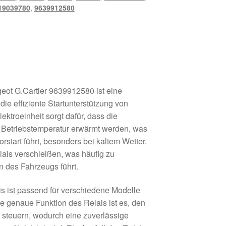
19039780
,
9639912580
eot G.Cartier 9639912580 ist eine
ie effiziente Startunterstützung von
ktroeinheit sorgt dafür, dass die
e Betriebstemperatur erwärmt werden, was
start führt, besonders bei kaltem Wetter.
lais verschleißen, was häufig zu
n des Fahrzeugs führt.
is ist passend für verschiedene Modelle
e genaue Funktion des Relais ist es, den
 steuern, wodurch eine zuverlässige