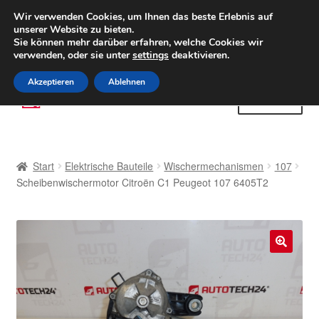
LIEFERUNG ab 6 EUR
Wir verwenden Cookies, um Ihnen das beste Erlebnis auf
unserer Website zu bieten.
Weltweiter Versand
Sie können mehr darüber erfahren, welche Cookies wir
verwenden, oder sie unter
settings
deaktivieren.
(800) 500 564
Mo-Fr 9-16 Uhr
Akzeptieren
Ablehnen
Zur
Zum
Menü
Navigation
Inhalt
springen
springen
Start
Start
Elektrische Bauteile
Wischermechanismen
107
AGB
Scheibenwischermotor Citroën C1 Peugeot 107 6405T2
Beschwerden
Beschwerdeordnung
🔍
Datenschutz-Bestimmungen