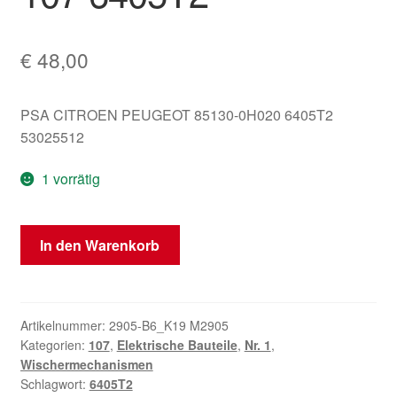
€
48,00
PSA CITROEN PEUGEOT 85130-0H020 6405T2
53025512
1 vorrätig
Scheibenwischermotor
In den Warenkorb
Citroën
C1
Peugeot
107
Artikelnummer:
2905-B6_K19 M2905
Kategorien:
107
,
Elektrische Bauteile
,
Nr. 1
,
6405T2
Wischermechanismen
Menge
Schlagwort:
6405T2