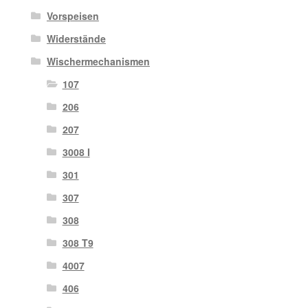
Vorspeisen
Widerstände
Wischermechanismen
107
206
207
3008 I
301
307
308
308 T9
4007
406