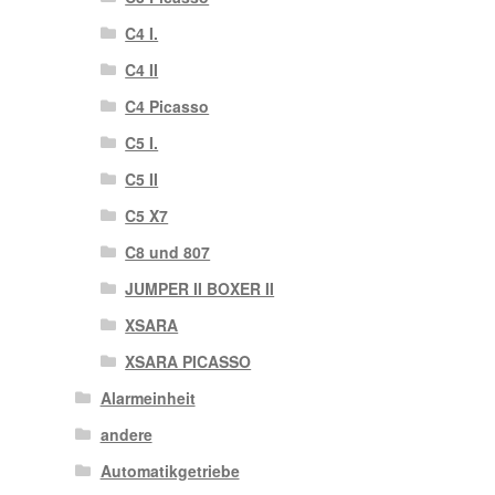
C4 I.
C4 II
C4 Picasso
C5 I.
C5 II
C5 X7
C8 und 807
JUMPER II BOXER II
XSARA
XSARA PICASSO
Alarmeinheit
andere
Automatikgetriebe