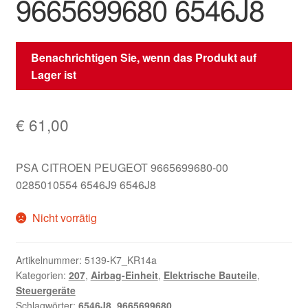
9665699680 6546J8
Benachrichtigen Sie, wenn das Produkt auf
Lager ist
€
61,00
PSA CITROEN PEUGEOT 9665699680-00
0285010554 6546J9 6546J8
Nicht vorrätig
Artikelnummer:
5139-K7_KR14a
Kategorien:
207
,
Airbag-Einheit
,
Elektrische Bauteile
,
Steuergeräte
Schlagwörter:
6546J8
,
9665699680