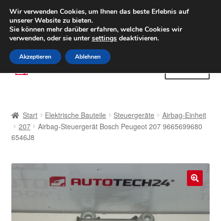
LIEFERUNG ab 6 EUR
Wir verwenden Cookies, um Ihnen das beste Erlebnis auf
unserer Website zu bieten.
Weltweiter Versand
Sie können mehr darüber erfahren, welche Cookies wir
verwenden, oder sie unter
settings
deaktivieren.
(800) 500 564
Mo-Fr 9-16 Uhr
Akzeptieren
Ablehnen
Zur
Zum
Menü
Navigation
Inhalt
springen
springen
Start
Start
Elektrische Bauteile
Steuergeräte
Airbag-Einheit
AGB
207
Airbag-Steuergerät Bosch Peugeot 207 9665699680
6546J8
Beschwerden
Beschwerdeordnung
🔍
Datenschutz-Bestimmungen