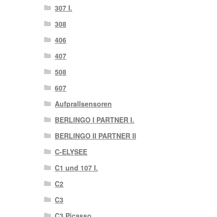
307 I.
308
406
407
508
607
Aufprallsensoren
BERLINGO I PARTNER I.
BERLINGO II PARTNER II
C-ELYSEE
C1 und 107 I.
C2
C3
C3 Picasso