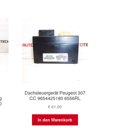
Dachsteuergerät Peugeot 307
g
CC 9654425180 6556RL
0
€
61,00
In den Warenkorb