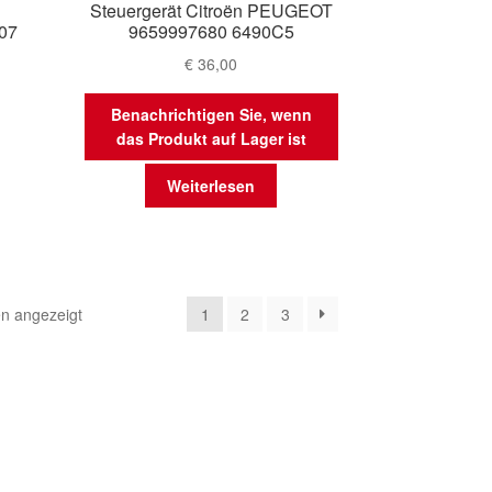
Steuergerät Citroën PEUGEOT
407
9659997680 6490C5
€
36,00
Benachrichtigen Sie, wenn
das Produkt auf Lager ist
Weiterlesen
Nach
n angezeigt
1
2
3
Aktualität
sortiert