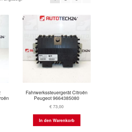
Aktualität
sortiert
2
Fahrwerkssteuergerät Citroën
roën
Peugeot 9664385080
€
73,00
In den Warenkorb