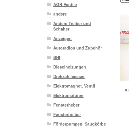
AGR-Ventile
andere
Andere Treiber und
Schalter
Anzeigen
Autoradios und Zubehör
BHI
Dieselheizungen
Drehzahlmesser
Elektromagnet. Ventil
An
Elektromotoren
Fensterheber
Fenstertreiber
Förderpumpen, Saugkörbe