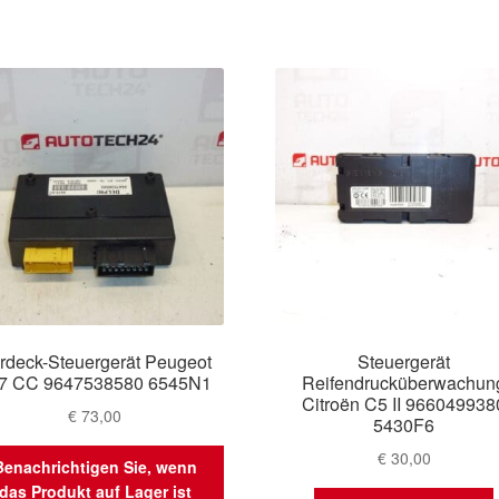
rdeck-Steuergerät Peugeot
Steuergerät
7 CC 9647538580 6545N1
Reifendrucküberwachun
Citroën C5 II 966049938
€
73,00
5430F6
€
30,00
Benachrichtigen Sie, wenn
das Produkt auf Lager ist