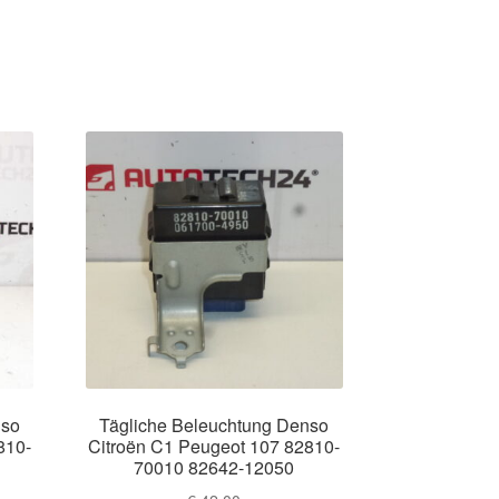
nso
Tägliche Beleuchtung Denso
810-
Citroën C1 Peugeot 107 82810-
70010 82642-12050