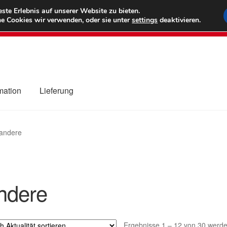
6 EUR
Wel
te Erlebnis auf unserer Website zu bieten.
e Cookies wir verwenden, oder sie unter
settings
deaktivieren.
(800) 500
mation
Lieferung
ng
Datenschutz-Bestimmungen
Impressum
Kasse
Kontakt
Liefe
andere
r Versand
Zahlungen
ndere
Ergebnisse 1 – 12 von 30 werde