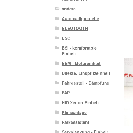
andere
Automatikgetriebe
BLEUTOOTH
BSC
BSI - komfortable
Einheit
BSM - Motoreinheit
Direkte. Einspritzeinheit
Fahrgestell - Dämpfung
FAP
HID Xenon-Einheit
Klimaanlage
Parkassistent
Servolenkung - Einheit