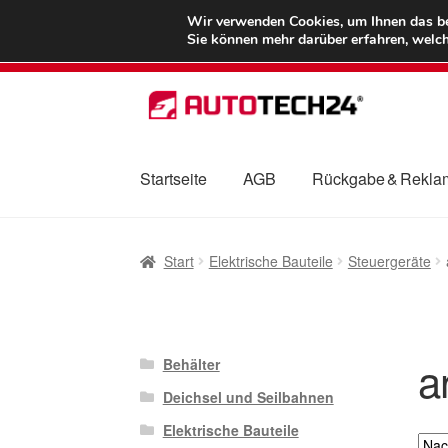
LIEFERUNG ab 
Wir verwenden Cookies, um Ihnen das bes
Sie können mehr darüber erfahren, welch
Zur
Zum
Navigation
Inhalt
springen
springen
Startseite
AGB
Rückgabe & Rekla
Start
AGB
Beschwerden
Beschwerdeordnu
Start
Elektrische Bauteile
Steuergeräte
Mein Konto
Über uns
Warenkorb
Weltweite
a
Behälter
Deichsel und Seilbahnen
Elektrische Bauteile