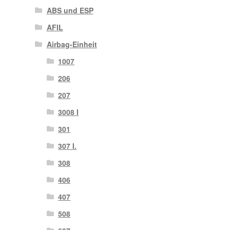
ABS und ESP
AFIL
Airbag-Einheit
1007
206
207
3008 I
301
307 I.
308
406
407
508