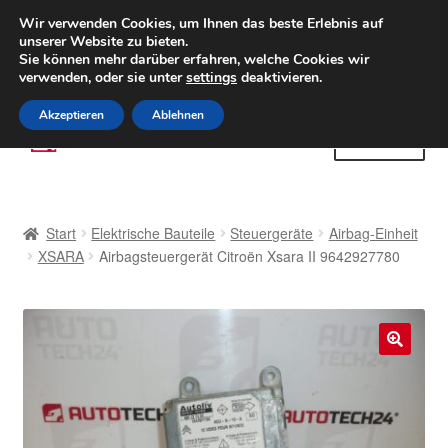
LIEFERUNG ab 6 EUR
Wir verwenden Cookies, um Ihnen das beste Erlebnis auf
unserer Website zu bieten.
Weltweiter Versand
Sie können mehr darüber erfahren, welche Cookies wir
verwenden, oder sie unter
settings
deaktivieren.
(800) 500 564
Mo-Fr 9-16 Uhr
Akzeptieren
Ablehnen
Zur
Zum
Menü
Navigation
Inhalt
springen
springen
Start
Start
Elektrische Bauteile
Steuergeräte
Airbag-Einheit
AGB
XSARA
Airbagsteuergerät Citroën Xsara II 9642927780
Beschwerden
Beschwerdeordnung
🔍
Datenschutz-Bestimmungen