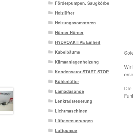
Förderpumpen, Saugkörbe
Heizlüfter
Heizungssomotoren
Hörner Hörner
HYDROAKTIVE Einheit
Kabelbäume
Sofe
Klimaanlagenheizung
Wir 
Kondensator START STOP
erse
Kühlerlüfter
Die 
Lambdasonde
Funk
Lenkradsteuerung
Lichtmaschinen
Lüftersteuerungen
Luftpumpe