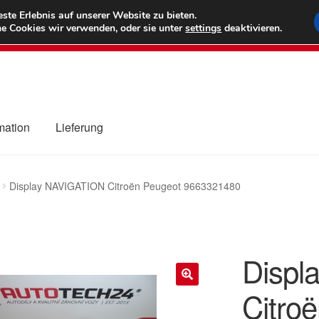
6 EUR
Wel
te Erlebnis auf unserer Website zu bieten.
e Cookies wir verwenden, oder sie unter
settings
deaktivieren.
(800) 500
mation
Lieferung
ng
Datenschutz-Bestimmungen
Impressum
Kasse
Kontakt
Liefe
Display NAVIGATION Citroën Peugeot 9663321480
r Versand
Zahlungen
Displ
Citro
🔍