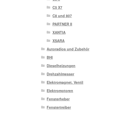
C5 X7
C8 und 807
PARTNER II
XANTIA
XSARA
Autoradios und Zubehör
BHI
Dieselheizungen
Drehzahlmesser
Elektromagnet. Ventil
Elektromotoren
Fensterheber
Fenstertreiber