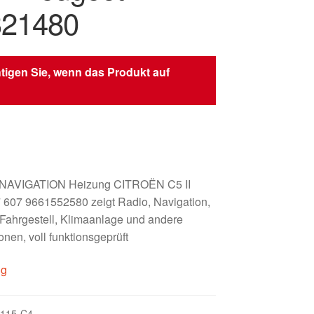
321480
tigen Sie, wenn das Produkt auf
 NAVIGATION Heizung CITROËN C5 II
07 9661552580 zeigt Radio, Navigation,
Fahrgestell, Klimaanlage und andere
nen, voll funktionsgeprüft
ig
115-C4