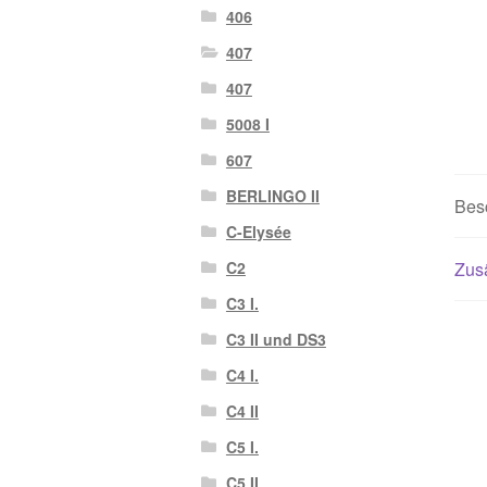
406
407
407
5008 I
607
BERLINGO II
Bes
C-Elysée
Zusä
C2
C3 I.
C3 II und DS3
C4 I.
C4 II
C5 I.
C5 II