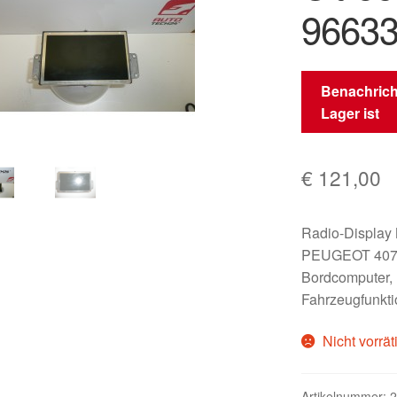
9663
Benachrich
Lager ist
€
121,00
Radio-Display
PEUGEOT 407 6
Bordcomputer, 
Fahrzeugfunktio
Nicht vorrät
Artikelnummer:
2