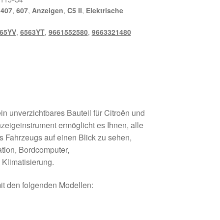
,
407
,
607
,
Anzeigen
,
C5 II
,
Elektrische
65YV
,
6563YT
,
9661552580
,
9663321480
n unverzichtbares Bauteil für Citroën und
eigeinstrument ermöglicht es Ihnen, alle
es Fahrzeugs auf einen Blick zu sehen,
ation, Bordcomputer,
Klimatisierung.
mit den folgenden Modellen: