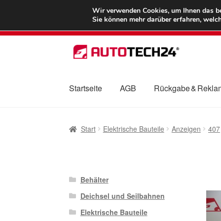
LIEFERUNG ab 
Wir verwenden Cookies, um Ihnen das bes
Sie können mehr darüber erfahren, welch
Zur
Zum
Navigation
Inhalt
springen
springen
Startseite
AGB
Rückgabe & Rekla
Start
AGB
Beschwerden
Beschwerdeordnu
Start
Elektrische Bauteile
Anzeigen
407
Mein Konto
Über uns
Warenkorb
Weltweite
Behälter
Deichsel und Seilbahnen
Elektrische Bauteile