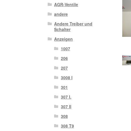
AGR-Ventile
andere
Andere Treiber und
Schalter
Anzeigen
1007
206
207
3008 I
301
307 I.
307 II
308
308 T9