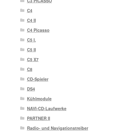
C3 PICASSO
C4
C4 II
C4 Picasso
C5 I.
C5 II
C5 X7
C8
CD-Spieler
DS4
Kühlmodule
NAVI-CD-Laufwerke
PARTNER II
Radio- und Navigationstreiber