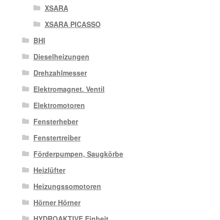
XSARA
XSARA PICASSO
BHI
Dieselheizungen
Drehzahlmesser
Elektromagnet. Ventil
Elektromotoren
Fensterheber
Fenstertreiber
Förderpumpen, Saugkörbe
Heizlüfter
Heizungssomotoren
Hörner Hörner
HYDROAKTIVE Einheit