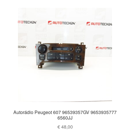
Autorádio Peugeot 607 96539357GV 9653935777
6560JJ
€
48,00