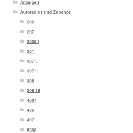
Anzeigen
Autoradios und Zubehör
206
207
3008 I
301
307 I.
307 II
308
308 T9
4007
406
407
5008