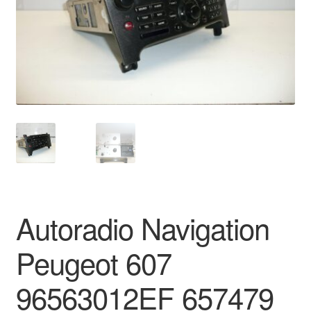
Impressum
Kasse
Kontakt
Lieferung
Mein Konto
Über uns
Autoradio Navigation
Warenkorb
Peugeot 607
Weltweiter Versand
96563012EF 657479
Zahlungen