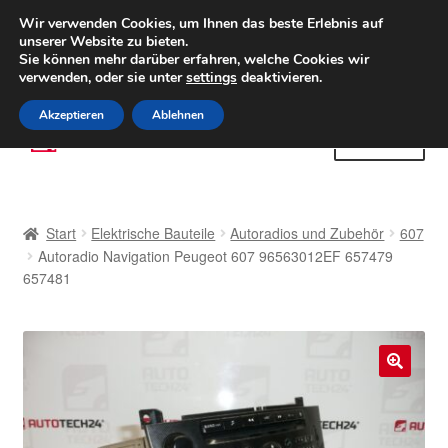
LIEFERUNG ab 6 EUR
Wir verwenden Cookies, um Ihnen das beste Erlebnis auf
unserer Website zu bieten.
Weltweiter Versand
Sie können mehr darüber erfahren, welche Cookies wir
verwenden, oder sie unter
settings
deaktivieren.
(800) 500 564
Mo-Fr 9-16 Uhr
Akzeptieren
Ablehnen
Zur
Zum
Menü
Navigation
Inhalt
springen
springen
Start
Start
Elektrische Bauteile
Autoradios und Zubehör
607
AGB
Autoradio Navigation Peugeot 607 96563012EF 657479
657481
Beschwerden
Beschwerdeordnung
🔍
Datenschutz-Bestimmungen