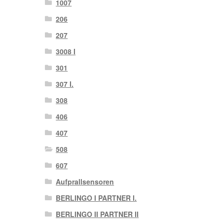
1007
206
207
3008 I
301
307 I.
308
406
407
508
607
Aufprallsensoren
BERLINGO I PARTNER I.
BERLINGO II PARTNER II