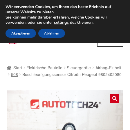
LIEFERUNG ab 6 EUR
Wir verwenden Cookies, um Ihnen das beste Erlebnis auf
unserer Website zu bieten.
Weltweiter Versand
Sie können mehr darüber erfahren, welche Cookies wir
verwenden, oder sie unter
settings
deaktivieren.
(800) 500 564
Mo-Fr 9-16 Uhr
Akzeptieren
Ablehnen
Zur
Zum
Menü
Navigation
Inhalt
springen
springen
Start
Start
Elektrische Bauteile
Steuergeräte
Airbag-Einheit
AGB
508
Beschleunigungssensor Citroën Peugeot 9802402080
Beschwerden
Beschwerdeordnung
🔍
Datenschutz-Bestimmungen