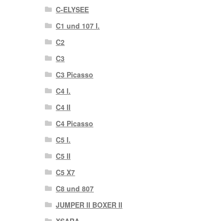
C-ELYSEE
C1 und 107 I.
C2
C3
C3 Picasso
C4 I.
C4 II
C4 Picasso
C5 I.
C5 II
C5 X7
C8 und 807
JUMPER II BOXER II
XSARA