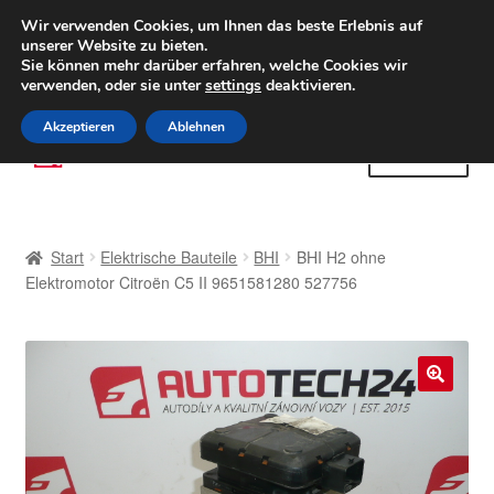
LIEFERUNG ab 6 EUR
Wir verwenden Cookies, um Ihnen das beste Erlebnis auf
unserer Website zu bieten.
Weltweiter Versand
Sie können mehr darüber erfahren, welche Cookies wir
verwenden, oder sie unter
settings
deaktivieren.
(800) 500 564
Mo-Fr 9-16 Uhr
Akzeptieren
Ablehnen
Zur
Zum
Menü
Navigation
Inhalt
springen
springen
Start
Start
Elektrische Bauteile
BHI
BHI H2 ohne
AGB
Elektromotor Citroën C5 II 9651581280 527756
Beschwerden
Beschwerdeordnung
🔍
Datenschutz-Bestimmungen