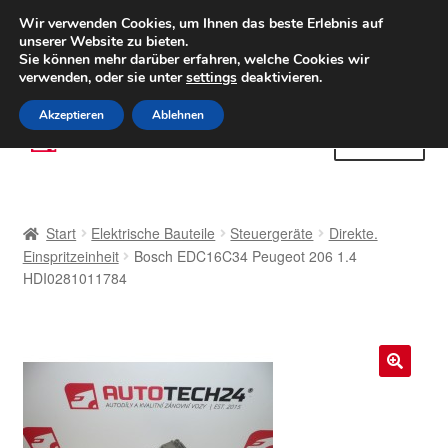
LIEFERUNG ab 6 EUR
Wir verwenden Cookies, um Ihnen das beste Erlebnis auf
unserer Website zu bieten.
Weltweiter Versand
Sie können mehr darüber erfahren, welche Cookies wir
verwenden, oder sie unter
settings
deaktivieren.
(800) 500 564
Mo-Fr 9-16 Uhr
Akzeptieren
Ablehnen
Zur
Zum
Menü
Navigation
Inhalt
springen
springen
Start
Start
Elektrische Bauteile
Steuergeräte
Direkte.
AGB
Einspritzeinheit
Bosch EDC16C34 Peugeot 206 1.4
HDI0281011784
Beschwerden
Beschwerdeordnung
🔍
Datenschutz-Bestimmungen