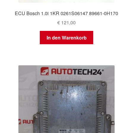
ECU Bosch 1.0i 1KR 0261S06147 89661-0H170
€
121,00
In den Warenkorb